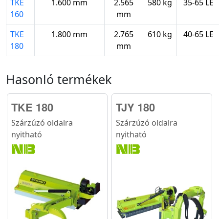
TKE
1.600 mm
2.565
580 kg
35-65 LE
160
mm
TKE
1.800 mm
2.765
610 kg
40-65 LE
180
mm
Hasonló termékek
TKE 180
TJY 180
Szárzúzó oldalra
Szárzúzó oldalra
nyitható
nyitható