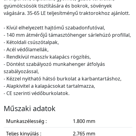
gyümölcsösök tisztítására és bokrok, sövények
vágására. 35-65 LE teljesítményű traktorokhoz ajánlott.
- Kívül elhelyezett hajtómű szabadonfutóval,
- 140 mm átmérőjű támasztóhenger sárlehúzó profillal,
- Kétoldali csúszótalpak,
- Acél védőlamellák,
- Rendkívül masszív kalapács rögzítés,
- Döntést szabályozó munkahenger átfolyás
szabályozással,
- Kézzel nyitható hátsó burkolat a karbantartáshoz,
- Alapkivitel a kalapácsokat tartalmazza,
- CE szerinti védőburkolatok.
Műszaki adatok
Munkaszélesség :
1.800 mm
Teljes kinyúlás :
2.765 mm