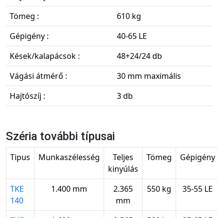
Tömeg :
610 kg
Gépigény :
40-65 LE
Kések/kalapácsok :
48+24/24 db
Vágási átmérő :
30 mm maximális
Hajtószíj :
3 db
Széria további típusai
Tipus
Munkaszélesség
Teljes
Tömeg
Gépigény
kinyúlás
TKE
1.400 mm
2.365
550 kg
35-55 LE
140
mm