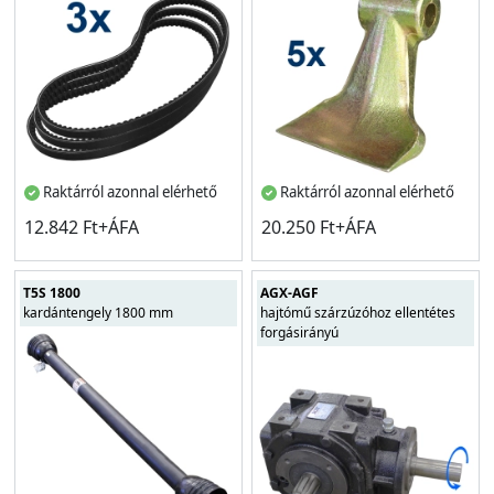
Raktárról azonnal elérhető
Raktárról azonnal elérhető
12.842 Ft+ÁFA
20.250 Ft+ÁFA
T5S 1800
AGX-AGF
kardántengely 1800 mm
hajtómű szárzúzóhoz ellentétes
forgásirányú