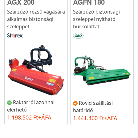
AGX 200
AGFN 180
Szárzúzó rézsű vágására
Szárzúzó biztonsági
alkalmas biztonsági
szeleppel nyitható
szeleppel
burkolattal
Raktárról azonnal
Rövid szállítási
elérhető
határidő
1.198.502 Ft+ÁFA
1.441.460 Ft+ÁFA