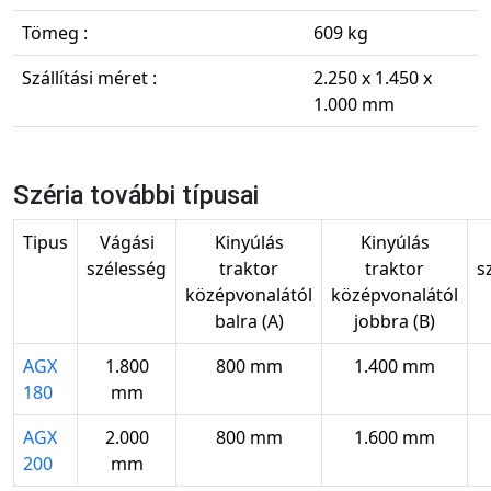
Tömeg :
609 kg
Szállítási méret :
2.250 x 1.450 x
1.000 mm
Széria további típusai
Tipus
Vágási
Kinyúlás
Kinyúlás
szélesség
traktor
traktor
s
középvonalától
középvonalától
balra (A)
jobbra (B)
AGX
1.800
800 mm
1.400 mm
180
mm
AGX
2.000
800 mm
1.600 mm
200
mm