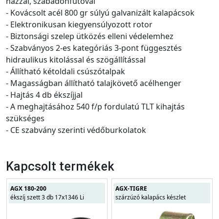
házzal, szabadonfutóval
- Kovácsolt acél 800 gr súlyú galvanizált kalapácsok
- Elektronikusan kiegyensúlyozott rotor
- Biztonsági szelep ütközés elleni védelemhez
- Szabványos 2-es kategóriás 3-pont függesztés
hidraulikus kitolással és szögállítással
- Állítható kétoldali csúszótalpak
- Magasságban állítható talajkövető acélhenger
- Hajtás 4 db ékszíjjal
- A meghajtásához 540 f/p fordulatú TLT kihajtás
szükséges
- CE szabvány szerinti védőburkolatok
Kapcsolt termékek
AGX 180-200
AGX-TIGRE
ékszíj szett 3 db 17x1346 Li
szárzúzó kalapács készlet