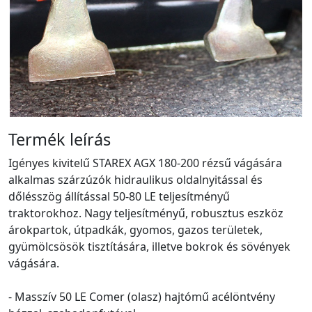
Termék leírás
Igényes kivitelű STAREX AGX 180-200 rézsű vágására
alkalmas szárzúzók hidraulikus oldalnyitással és
dőlésszög állítással 50-80 LE teljesítményű
traktorokhoz. Nagy teljesítményű, robusztus eszköz
árokpartok, útpadkák, gyomos, gazos területek,
gyümölcsösök tisztítására, illetve bokrok és sövények
vágására.
- Masszív 50 LE Comer (olasz) hajtómű acélöntvény