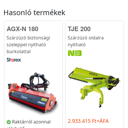
Hasonló termékek
AGX-N 180
TJE 200
Szárzúzó biztonsági
Szárzúzó oldalra
szeleppel nyitható
nyitható
burkolattal
2.933.415 Ft+ÁFA
Raktárról azonnal