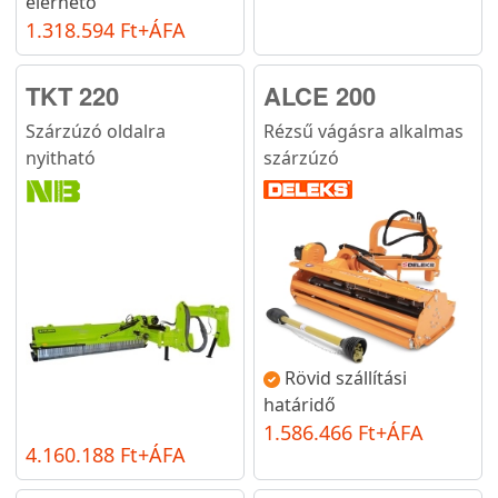
elérhető
1.318.594 Ft+ÁFA
TKT 220
ALCE 200
Szárzúzó oldalra
Rézsű vágásra alkalmas
nyitható
szárzúzó
Rövid szállítási
határidő
1.586.466 Ft+ÁFA
4.160.188 Ft+ÁFA