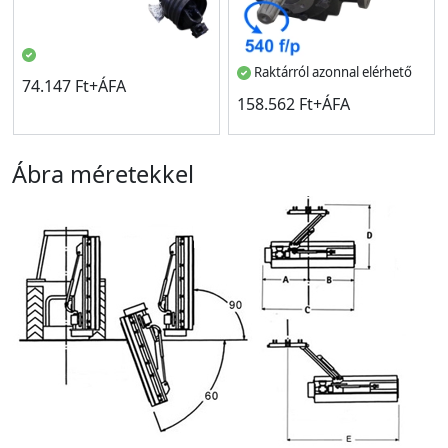
Raktárról azonnal elérhető
74.147 Ft+ÁFA
158.562 Ft+ÁFA
Ábra méretekkel