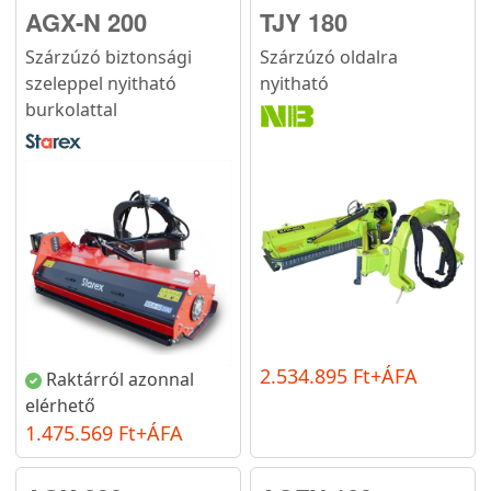
AGX-N 200
TJY 180
Szárzúzó biztonsági
Szárzúzó oldalra
szeleppel nyitható
nyitható
burkolattal
2.534.895 Ft+ÁFA
Raktárról azonnal
elérhető
1.475.569 Ft+ÁFA