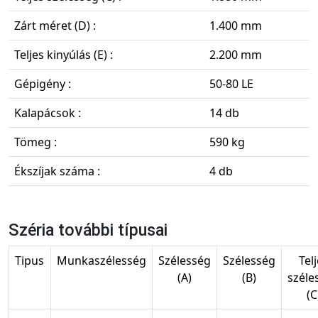
Zárt méret (D) :
1.400 mm
Teljes kinyúlás (E) :
2.200 mm
Gépigény :
50-80 LE
Kalapácsok :
14 db
Tömeg :
590 kg
Ékszíjak száma :
4 db
Széria további típusai
Tipus
Munkaszélesség
Szélesség
Szélesség
Tel
(A)
(B)
széle
(C