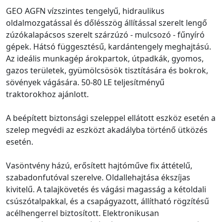
GEO AGFN vízszintes tengelyű, hidraulikus
oldalmozgatással és dőlésszög állítással szerelt lengő
zúzókalapácsos szerelt szárzúzó - mulcsozó - fűnyíró
gépek. Hátsó függesztésű, kardántengely meghajtású.
Az ideális munkagép árokpartok, útpadkák, gyomos,
gazos területek, gyümölcsösök tisztítására és bokrok,
sövények vágására. 50-80 LE teljesítményű
traktorokhoz ajánlott.
A beépített biztonsági szeleppel ellátott eszköz esetén a
szelep megvédi az eszközt akadályba történő ütközés
esetén.
Vasöntvény házú, erősített hajtóműve fix áttételű,
szabadonfutóval szerelve. Oldallehajtása ékszíjas
kivitelű. A talajkövetés és vágási magasság a kétoldali
csúszótalpakkal, és a csapágyazott, állítható rögzítésű
acélhengerrel biztosított. Elektronikusan