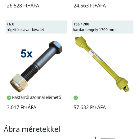
26.528 Ft+ÁFA
24.563 Ft+ÁFA
FGX
T5S 1700
rögzítő csavar készlet
kardántengely 1700 mm
Raktárról azonnal elérhető
3.017 Ft+ÁFA
57.632 Ft+ÁFA
Ábra méretekkel