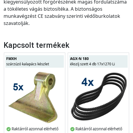
kiegyensúlyozott forgórészének magas fordulatszáma
a tökéletes vágás biztosítéka. A biztonságos
munkavégzést CE szabvány szerinti védőburkolatok
szavatolják.
Kapcsolt termékek
FMXH
AGX-N 180
szárzúzó kalapács készlet
ékszíj szett 4 db 17x1270 Li
Raktárról azonnal elérhető
Raktárról azonnal elérhető