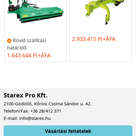
2.933.415 Ft+ÁFA
Rövid szállítási
határidő
1.643.644 Ft+ÁFA
Starex Pro Kft.
2100-Gödöllő, Kőrösi Csoma Sándor u. 42.
Telefon/Fax: +36 28/412 371
E-mail: info@starex.hu
Vásárlási feltételek