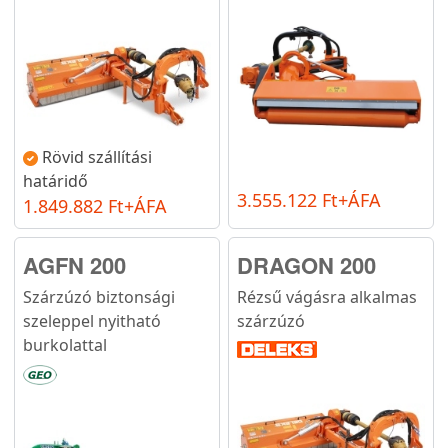
Rövid szállítási
határidő
3.555.122 Ft+ÁFA
1.849.882 Ft+ÁFA
AGFN 200
DRAGON 200
Szárzúzó biztonsági
Rézsű vágásra alkalmas
szeleppel nyitható
szárzúzó
burkolattal