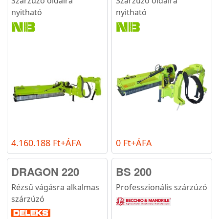
Szárzúzó oldalra
Szárzúzó oldalra
nyitható
nyitható
4.160.188 Ft+ÁFA
0 Ft+ÁFA
DRAGON 220
BS 200
Rézsű vágásra alkalmas
Professzionális szárzúzó
szárzúzó