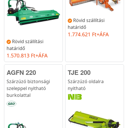
Rövid szállítási
határidő
1.774.621 Ft+ÁFA
Rövid szállítási
határidő
1.570.813 Ft+ÁFA
AGFN 220
TJE 200
Szárzúzó biztonsági
Szárzúzó oldalra
szeleppel nyitható
nyitható
burkolattal