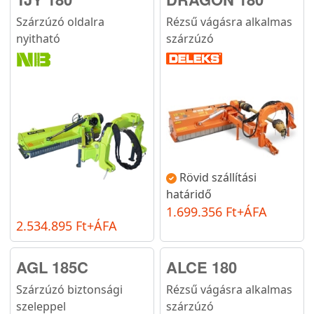
Szárzúzó oldalra
Rézsű vágásra alkalmas
nyitható
szárzúzó
Rövid szállítási
határidő
1.699.356 Ft+ÁFA
2.534.895 Ft+ÁFA
AGL 185C
ALCE 180
Szárzúzó biztonsági
Rézsű vágásra alkalmas
szeleppel
szárzúzó