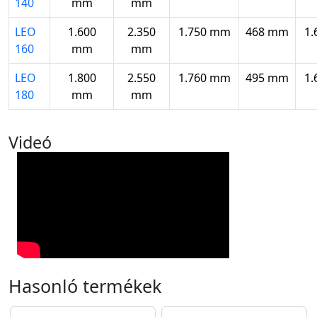
140
mm
mm
LEO
1.600
2.350
1.750 mm
468 mm
1.
160
mm
mm
LEO
1.800
2.550
1.760 mm
495 mm
1.
180
mm
mm
Videó
Hasonló termékek