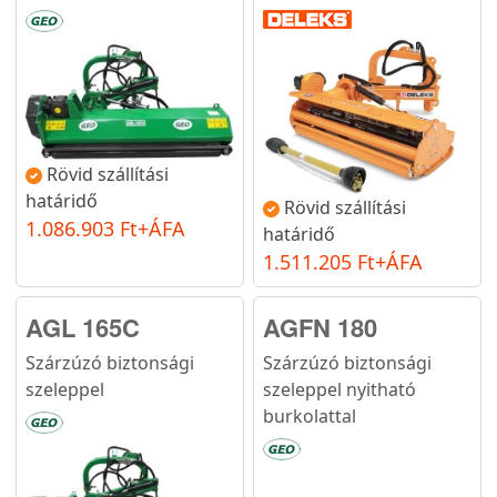
Rövid szállítási
határidő
Rövid szállítási
1.086.903 Ft+ÁFA
határidő
1.511.205 Ft+ÁFA
AGL 165C
AGFN 180
Szárzúzó biztonsági
Szárzúzó biztonsági
szeleppel
szeleppel nyitható
burkolattal