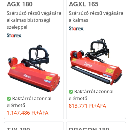
AGX 180
AGXL 165
Szárzúzó rézsű vágására
Szárzúzó rézsű vágására
alkalmas biztonsági
alkalmas
szeleppel
Raktárról azonnal
Raktárról azonnal
elérhető
elérhető
813.771 Ft+ÁFA
1.147.486 Ft+ÁFA
TJY 180
DRAGON 180