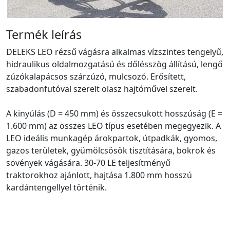
Termék leírás
DELEKS LEO rézsű vágásra alkalmas vízszintes tengelyű,
hidraulikus oldalmozgatású és dőlésszög állítású, lengő
zúzókalapácsos szárzúzó, mulcsozó. Erősített,
szabadonfutóval szerelt olasz hajtóművel szerelt.
A kinyúlás (D = 450 mm) és összecsukott hosszúság (E =
1.600 mm) az összes LEO típus esetében megegyezik. A
LEO ideális munkagép árokpartok, útpadkák, gyomos,
gazos területek, gyümölcsösök tisztítására, bokrok és
sövények vágására. 30-70 LE teljesítményű
traktorokhoz ajánlott, hajtása 1.800 mm hosszú
kardántengellyel történik.