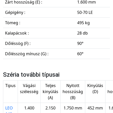
Zárt hosszúság (E) :
1.600 mm
Gépigény :
50-70 LE
Tömeg :
495 kg
Kalapácsok :
28 db
Dőléssög (F) :
90°
Dőlésszög mínusz (G) :
60°
Széria további típusai
Tipus
Vágási
Teljes
Nyitott
Kinyúlás
szélesség
kinyúlás
hosszúság
(D)
ho
(A)
(B)
LEO
1.400
2.150
1.750 mm
452 mm
1.