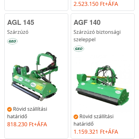
2.523.150 Ft+ÁFA
AGL 145
AGF 140
Szárzúzó
Szárzúzó biztonsági
szeleppel
Rövid szállítási
határidő
Rövid szállítási
818.230 Ft+ÁFA
határidő
1.159.321 Ft+ÁFA