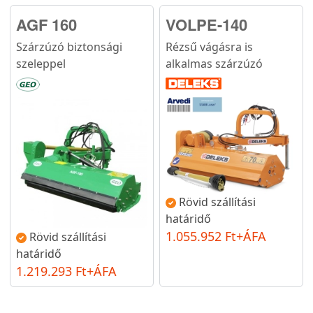
AGF 160
VOLPE-140
Szárzúzó biztonsági
Rézsű vágásra is
szeleppel
alkalmas szárzúzó
Rövid szállítási
határidő
1.055.952 Ft+ÁFA
Rövid szállítási
határidő
1.219.293 Ft+ÁFA