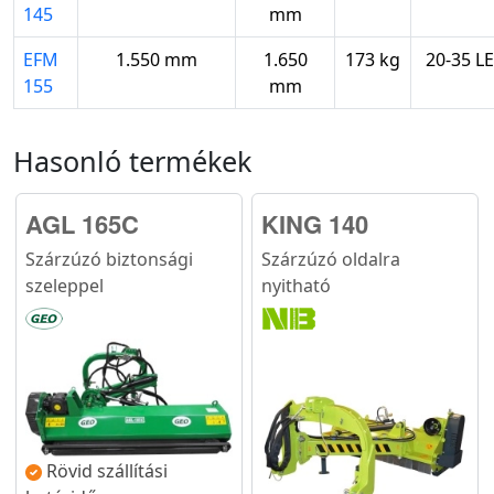
145
mm
EFM
1.550 mm
1.650
173 kg
20-35 LE
155
mm
Hasonló termékek
AGL 165C
KING 140
Szárzúzó biztonsági
Szárzúzó oldalra
szeleppel
nyitható
Rövid szállítási