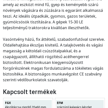
amely az eszközt mind fű, gyep és keményebb szárú
növények vágására és zúzására is egyaránt alkalmassá
teszi. Az ideális útpadkák, gyomos, gazos területek,
gyümölcsösök tisztítására. A gépek 15-30 LE
teljesítményű traktorokra kivállóan illeszthetők.
Vasöntvény házú, fix áttételű, szabadonfutóval szerelve.
Oldallehajtása ékszíjas kivitelű. A talajkövetés és vágási
magasság a kétoldali csúszótalpakkal, és a
csapágyazott, állítható rögzítésű acélhengerrel
biztosított. Elektronikusan kiegyensúlyozott
forgórészének magas fordulatszáma a tökéletes vágás
biztosítéka. A biztonságos munkavégzést CE szabvány
szerinti védőburkolatok szavatolják.
Kapcsolt termékek
FGX
EFM
ékszíjtárcsa rögzítő 35x60 mm
szárzúzó kalapács készlet