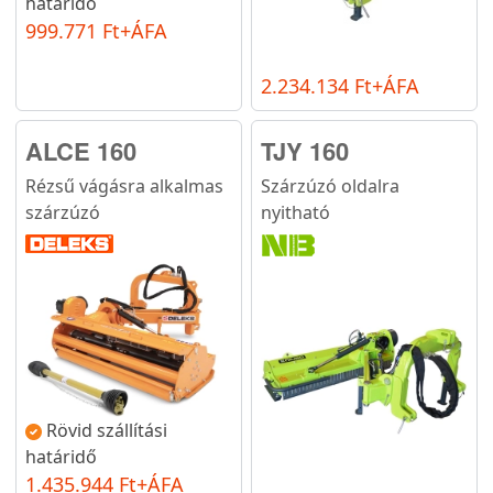
határidő
999.771 Ft+ÁFA
2.234.134 Ft+ÁFA
ALCE 160
TJY 160
Rézsű vágásra alkalmas
Szárzúzó oldalra
szárzúzó
nyitható
Rövid szállítási
határidő
1.435.944 Ft+ÁFA