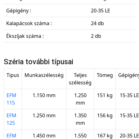
Gépigény :
20-35 LE
Kalapácsok száma :
24 db
Ékszíjak száma :
2 db
Széria további típusai
Tipus
Munkaszélesség
Teljes
Tömeg
Gépigén
szélesség
EFM
1.150 mm
1.250
151 kg
15-35 LE
115
mm
EFM
1.250 mm
1.350
156 kg
15-35 LE
125
mm
EFM
1.450 mm
1.550
167 kg
20-35 LE