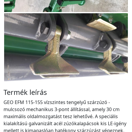
Termék leírás
GEO EFM 115-155 vízszintes tengelyű szárzúzó -
mulcsozó mechanikus 3-pont állítással, amely 30 cm
maximális oldalmozgatást tesz lehetővé. A speciális
kialakítású galvanizált acél zúzókalapácsok kis LE-igény
mellett is kimagaslóan hatékony szárzúzást végeznek,