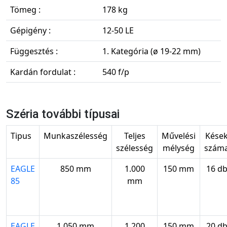
Tömeg :
178 kg
Gépigény :
12-50 LE
Függesztés :
1. Kategória (ø 19-22 mm)
Kardán fordulat :
540 f/p
Széria további típusai
Tipus
Munkaszélesség
Teljes
Művelési
Kése
szélesség
mélység
szám
EAGLE
850 mm
1.000
150 mm
16 d
85
mm
EAGLE
1.050 mm
1.200
150 mm
20 d