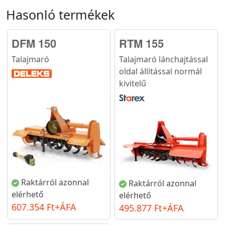
Hasonló termékek
DFM 150
RTM 155
Talajmaró
Talajmaró lánchajtással
oldal állítással normál
kivitelű
Raktárról azonnal
Raktárról azonnal
elérhető
elérhető
607.354 Ft+ÁFA
495.877 Ft+ÁFA