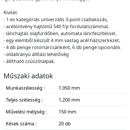
Kivitel:
- 1-es kategóriás univerzális 3-pont csatlakozás,
- acélöntvény hajtómű 540 f/p fordulatszámmal,
- lánchajtás olajfürdőben, automata láncfeszítéssel,
- egy elemből készült 4 mm vastag acél házszerkezet,
- 4 db penge rotortárcsánként, 6 db penge opcionális
- oldalirányú állítási lehetőség
- állítható csúszótalpak.
Műszaki adatok
Munkaszélesség :
1.050 mm
Teljes szélesség :
1.200 mm
Művelési mélység :
150 mm
Kések száma :
20 db