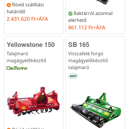
Rövid szállítási
határidő
Raktárról azonnal
2.431.620 Ft+ÁFA
elérhető
861.112 Ft+ÁFA
Yellowstone 150
SB 165
Talajmaró
Visszafelé forgó
magágyelőkészítő
magágyelőkészítő
talajmaró