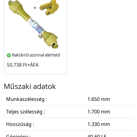
Raktárról azonnal elérhető
50.738 Ft+ÁFA
Műszaki adatok
Munkaszélesség :
1.650 mm
Teljes szélesség :
1.700 mm
Hosszúság :
1.330 mm
Gépigény :
40-60 LE