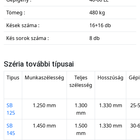
Tömeg :
480 kg
Kések száma :
16+16 db
Kés sorok száma :
8 db
Széria további típusai
Tipus
Munkaszélesség
Teljes
Hosszúság
Gépi
szélesség
SB
1.250 mm
1.300
1.330 mm
25-5
125
mm
SB
1.450 mm
1.500
1.330 mm
30-6
145
mm