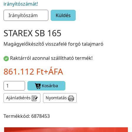
irányítószámát!
Küldés
STAREX SB 165
Magágyelőkészítő visszafelé forgó talajmaró
Raktárról azonnal szállítható termék!
861.112 Ft+ÁFA
Kosárba
Ajánlatkérés
Nyomtatás
Termékkód: 6878453