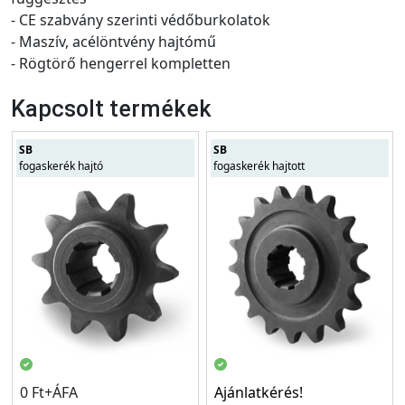
- CE szabvány szerinti védőburkolatok
- Maszív, acélöntvény hajtómű
- Rögtörő hengerrel kompletten
Kapcsolt termékek
SB
SB
fogaskerék hajtó
fogaskerék hajtott
0 Ft+ÁFA
Ajánlatkérés!