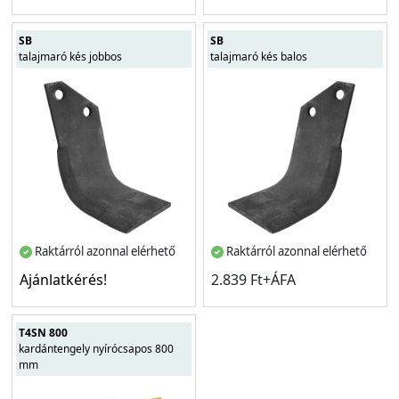
SB
SB
talajmaró kés jobbos
talajmaró kés balos
Raktárról azonnal elérhető
Raktárról azonnal elérhető
Ajánlatkérés!
2.839 Ft+ÁFA
T4SN 800
kardántengely nyírócsapos 800
mm