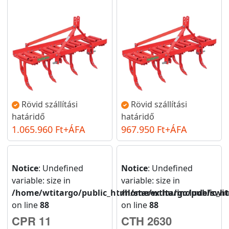
Rövid szállítási
Rövid szállítási
határidő
határidő
1.065.960 Ft+ÁFA
967.950 Ft+ÁFA
Notice
: Undefined
Notice
: Undefined
variable: size in
variable: size in
/home/wtitargo/public_html/starex.hu/include/swit
/home/wtitargo/public_ht
on line
88
on line
88
CPR 11
CTH 2630