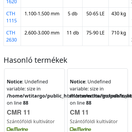
1620
CTH
1.100-1.500 mm
5 db
50-65 LE
430 kg
1115
CTH
2.600-3.000 mm
11 db
75-90 LE
710 kg
2630
Hasonló termékek
Notice
: Undefined
Notice
: Undefined
variable: size in
variable: size in
/home/wtitargo/public_html/starex.hu/include/swit
/home/wtitargo/public_ht
on line
88
on line
88
CMR 11
CM 11
Szántóföldi kultivátor
Szántóföldi kultivátor