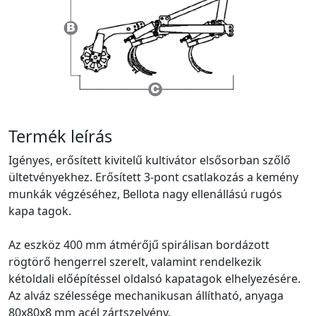
Termék leírás
Igényes, erősített kivitelű kultivátor elsősorban szőlő
ültetvényekhez. Erősített 3-pont csatlakozás a kemény
munkák végzéséhez, Bellota nagy ellenállású rugós
kapa tagok.
Az eszköz 400 mm átmérőjű spirálisan bordázott
rögtörő hengerrel szerelt, valamint rendelkezik
kétoldali előépítéssel oldalsó kapatagok elhelyezésére.
Az alváz szélessége mechanikusan állítható, anyaga
80x80x8 mm acél zártszelvény.