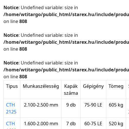
Notice
: Undefined variable: size in
/home/wtitargo/public_html/starex.hu/include/produ
on line
808
Notice
: Undefined variable: size in
/home/wtitargo/public_html/starex.hu/include/produ
on line
808
Notice
: Undefined variable: size in
/home/wtitargo/public_html/starex.hu/include/produ
on line
808
Tipus
Munkaszélesség
Kapák
Gépigény
Tömeg
száma
CTH
2.100-2.500 mm
9 db
75-90 LE
605 kg
2125
CTH
1.600-2.000 mm
7 db
60-75 LE
520 kg