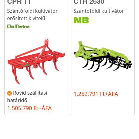
CPR 11
CTH 2630
Szántóföldi kultivátor
Szántóföldi kultivátor
erősített kivitelű
Rövid szállítási
1.252.791 Ft+ÁFA
határidő
1.505.790 Ft+ÁFA