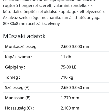
rögtörő hengerrel szerelt, valamint rendelkezik
kétoldali előépítéssel oldalsó kapatagok elhelyezésére.
Az alváz szélessége mechanikusan állítható, anyaga
80x80x8 mm acél zártszelvény.
Műszaki adatok
Munkaszélesség :
2.600-3.000 mm
Kapák száma :
11 db
Gépigény :
75-90 LE
Tömeg :
710 kg
Szélesség (A) :
2.650-3.050 mm
Magasság (B) :
1.270 mm
Hosszúság (C) :
2.100 mm