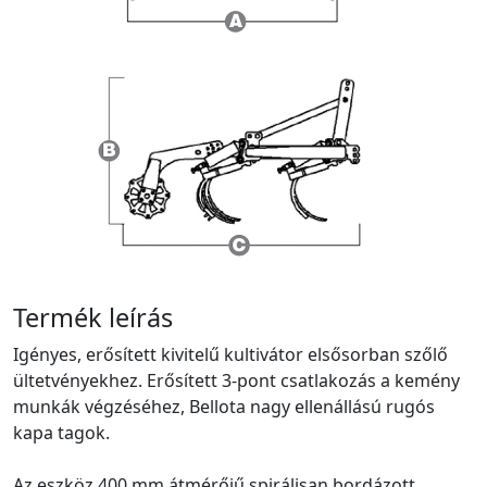
Termék leírás
Igényes, erősített kivitelű kultivátor elsősorban szőlő
ültetvényekhez. Erősített 3-pont csatlakozás a kemény
munkák végzéséhez, Bellota nagy ellenállású rugós
kapa tagok.
Az eszköz 400 mm átmérőjű spirálisan bordázott