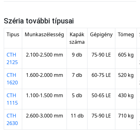
Széria további típusai
Tipus
Munkaszélesség
Kapák
Gépigény
Tömeg
száma
CTH
2.100-2.500 mm
9 db
75-90 LE
605 kg
2125
CTH
1.600-2.000 mm
7 db
60-75 LE
520 kg
1620
CTH
1.100-1.500 mm
5 db
50-65 LE
430 kg
1115
CTH
2.600-3.000 mm
11 db
75-90 LE
710 kg
2630