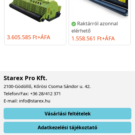
Raktárról azonnal
elérhető
3.605.585 Ft+ÁFA
1.558.561 Ft+ÁFA
Starex Pro Kft.
2100-Gödöllő, Kőrösi Csoma Sándor u. 42.
Telefon/Fax: +36 28/412 371
E-mail: info@starex.hu
Vásárlási feltételek
Adatkezelési tájékoztató