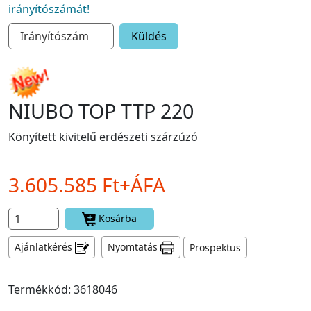
irányítószámát!
Küldés
NIUBO TOP TTP 220
Könyített kivitelű erdészeti szárzúzó
3.605.585 Ft+ÁFA
Kosárba
Ajánlatkérés
Nyomtatás
Prospektus
Termékkód: 3618046