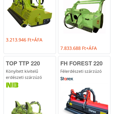
3.213.946 Ft+ÁFA
7.833.688 Ft+ÁFA
TOP TTP 220
FH FOREST 220
Könyített kivitelű
Félerdészeti szárzúzó
erdészeti szárzúzó