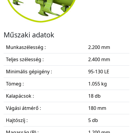
Műszaki adatok
Munkaszélesség :
2.200 mm
Teljes szélesség :
2.400 mm
Minimális gépigény :
95-130 LE
Tömeg :
1.055 kg
Kalapácsok :
18 db
Vágási átmérő :
180 mm
Hajtószíj :
5 db
Magasság (B) :
1.200 mm