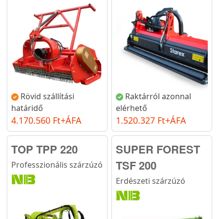
Rövid szállítási
Raktárról azonnal
határidő
elérhető
4.170.560 Ft+ÁFA
1.520.327 Ft+ÁFA
TOP TPP 220
SUPER FOREST
TSF 200
Professzionális szárzúzó
Erdészeti szárzúzó