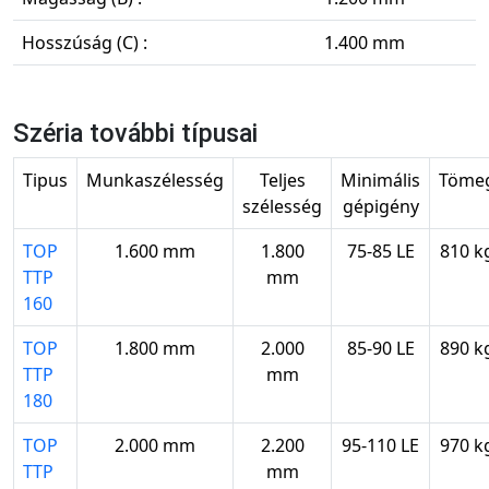
Hosszúság (C) :
1.400 mm
Széria további típusai
Tipus
Munkaszélesség
Teljes
Minimális
Töme
szélesség
gépigény
TOP
1.600 mm
1.800
75-85 LE
810 k
TTP
mm
160
TOP
1.800 mm
2.000
85-90 LE
890 k
TTP
mm
180
TOP
2.000 mm
2.200
95-110 LE
970 k
TTP
mm