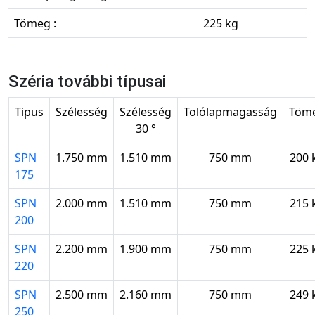
Tömeg :
225 kg
Széria további típusai
Tipus
Szélesség
Szélesség
Tolólapmagasság
Töm
30 °
SPN
1.750 mm
1.510 mm
750 mm
200 
175
SPN
2.000 mm
1.510 mm
750 mm
215 
200
SPN
2.200 mm
1.900 mm
750 mm
225 
220
SPN
2.500 mm
2.160 mm
750 mm
249 
250