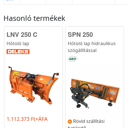
Hasonló termékek
LNV 250 C
SPN 250
Hótoló lap
Hótoló lap hidraulikus
szögállítással
1.112.373 Ft+ÁFA
Rövid szállítási
határidő