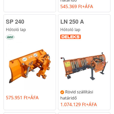
545.369 Ft+ÁFA
SP 240
LN 250 A
Hótoló lap
Hótoló lap
Rövid szállítási
575.951 Ft+ÁFA
határidő
1.074.129 Ft+ÁFA