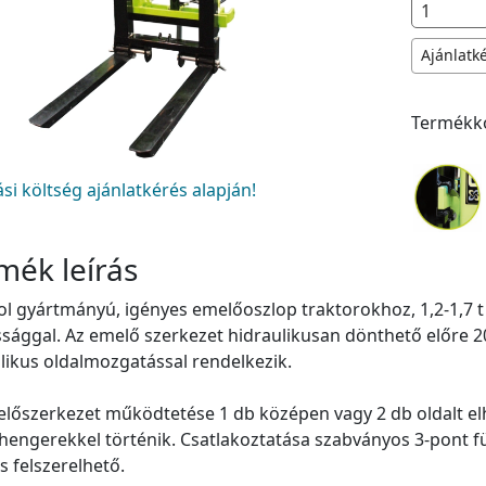
Ajánlatk
Termékk
tási költség ajánlatkérés alapján!
mék leírás
l gyártmányú, igényes emelőoszlop traktorokhoz, 1,2-1,7 t
ággal. Az emelő szerkezet hidraulikusan dönthető előre 
likus oldalmozgatással rendelkezik.
lőszerkezet működtetése 1 db középen vagy 2 db oldalt e
engerekkel történik. Csatlakoztatása szabványos 3-pont füg
is felszerelhető.