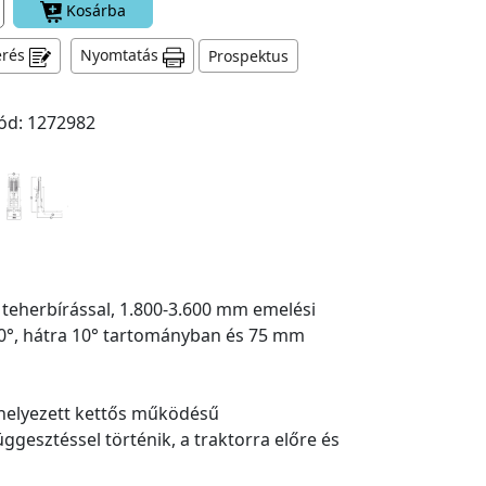
Kosárba
érés
Nyomtatás
Prospektus
ód: 1272982
 teherbírással, 1.800-3.600 mm emelési
20°, hátra 10° tartományban és 75 mm
lhelyezett kettős működésű
gesztéssel történik, a traktorra előre és