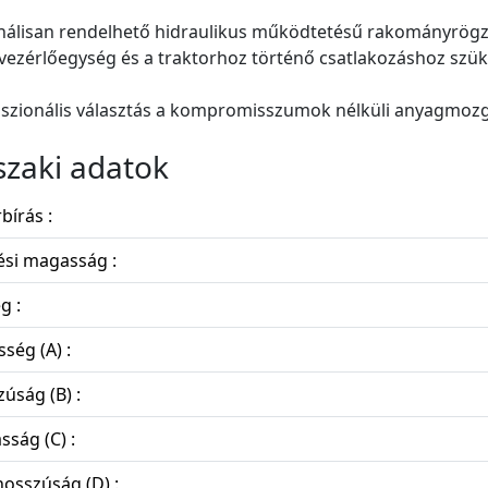
álisan rendelhető hidraulikus működtetésű rakományrögzítő
vezérlőegység és a traktorhoz történő csatlakozáshoz szü
szionális választás a kompromisszumok nélküli anyagmozg
zaki adatok
bírás :
ési magasság :
g :
sség (A) :
úság (B) :
ság (C) :
 hosszúság (D) :