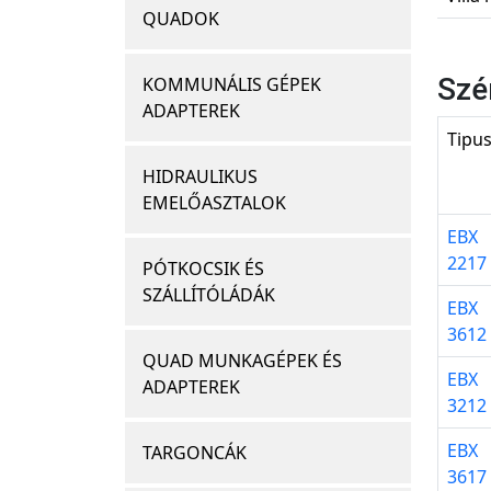
QUADOK
Szé
KOMMUNÁLIS GÉPEK
ADAPTEREK
Tipu
HIDRAULIKUS
EMELŐASZTALOK
EBX
2217
PÓTKOCSIK ÉS
SZÁLLÍTÓLÁDÁK
EBX
3612
QUAD MUNKAGÉPEK ÉS
EBX
ADAPTEREK
3212
EBX
TARGONCÁK
3617