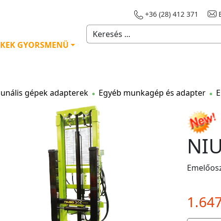
+36 (28) 412 371
E
KEK GYORSMENÜ
nális gépek adapterek
Egyéb munkagép és adapter
E
NIU
Emelőosz
1.64