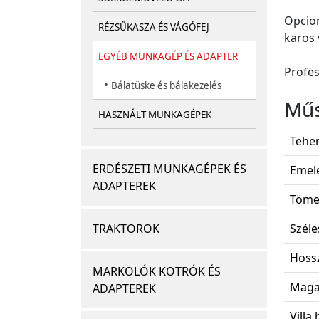
Opcion
RÉZSŰKASZA ÉS VÁGÓFEJ
karos 
EGYÉB MUNKAGÉP ÉS ADAPTER
Profes
•
Bálatüske és bálakezelés
Műs
HASZNÁLT MUNKAGÉPEK
Teher
ERDÉSZETI MUNKAGÉPEK ÉS
Emel
ADAPTEREK
Töme
Széle
TRAKTOROK
Hossz
MARKOLÓK KOTRÓK ÉS
Magas
ADAPTEREK
Villa