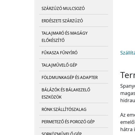
SZÁRZÚZÓ MULCSOZÓ
ERDÉSZETI SZÁRZÚZÓ
TALAJMARÓ ÉS MAGÁGY
ELŐKÉSZÍTŐ
Szállí
FŰKASZA FŰNYÍRÓ
TALAJMŰVELŐ GÉP
Ter
FÖLDMUNKAGÉP ÉS ADAPTER
Spanyo
BÁLÁZÓK ÉS BÁLAKEZELŐ
magass
ESZKÖZÖK
hidrau
RÖNK SZÁLLÍTÓSZALAG
Az eme
emelőh
PERMETEZŐ ÉS POROZÓ GÉP
hátra 
SORKÖZMŰVELŐ GÉP