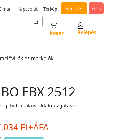
Akció %
Euro
-mail
Kapcsolat
Térkép
Belépés
Kosár
melővillák és markolók
BO EBX 2512
lop hidraulikus oldalmozgatással
7.034 Ft+ÁFA