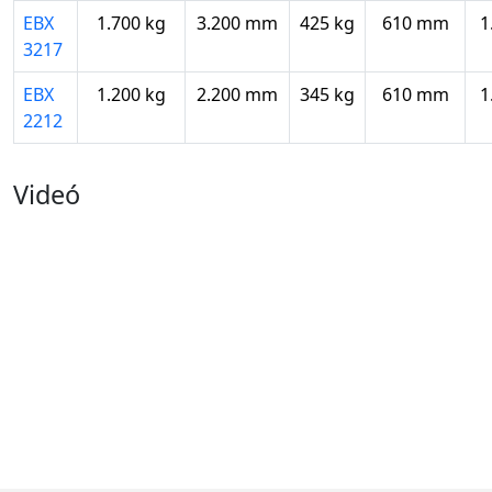
EBX
1.700 kg
3.200 mm
425 kg
610 mm
1
3217
EBX
1.200 kg
2.200 mm
345 kg
610 mm
1
2212
Videó