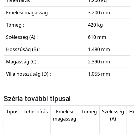
Teherbírás :
1.200 kg
Emelési magasság :
3.200 mm
Tömeg :
420 kg
Szélesség (A) :
610 mm
Hosszúság (B) :
1.480 mm
Magasság (C) :
2.390 mm
Villa hosszúság (D) :
1.055 mm
Széria további típusai
Tipus
Teherbírás
Emelési
Tömeg
Szélesség
H
magasság
(A)