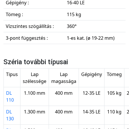
Gépigény :
16-40 LE
Tömeg :
115 kg
Vízszintes szögállítás :
360°
3-pont függesztés :
1-es kat. (ø 19-22 mm)
Széria további típusai
Tipus
Lap
Lap
Gépigény
Tömeg
szélessége
magassága
DL
1.100 mm
400 mm
12-35 LE
105 kg
110
DL
1.300 mm
400 mm
14-35 LE
110 kg
130