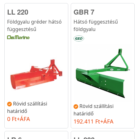
LL 220
GBR 7
Földgyalu gréder hátsó
Hátsó függesztésű
függesztésű
földgyalu
Rövid szállítási
Rövid szállítási
határidő
határidő
0 Ft+ÁFA
192.411 Ft+ÁFA