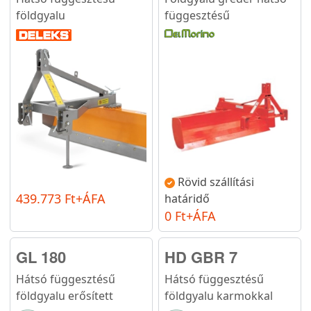
földgyalu
függesztésű
Rövid szállítási
439.773 Ft+ÁFA
határidő
0 Ft+ÁFA
GL 180
HD GBR 7
Hátsó függesztésű
Hátsó függesztésű
földgyalu erősített
földgyalu karmokkal