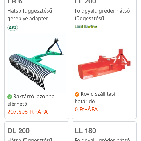
LR 6
LL 200
Hátsó függesztésű
Földgyalu gréder hátsó
gereblye adapter
függesztésű
Rövid szállítási
Raktárról azonnal
határidő
elérhető
0 Ft+ÁFA
207.595 Ft+ÁFA
DL 200
LL 180
Hátsó függesztésű
Földgyalu gréder hátsó