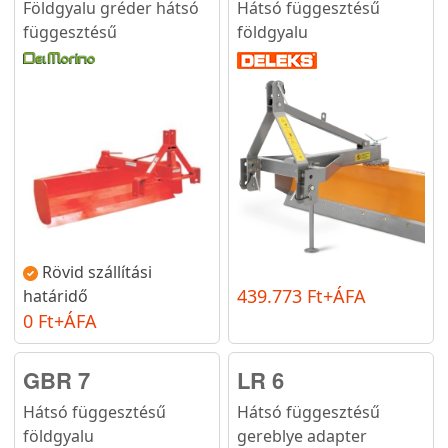
Földgyalu gréder hátsó
Hátsó függesztésű
függesztésű
földgyalu
Rövid szállítási
439.773 Ft+ÁFA
határidő
0 Ft+ÁFA
GBR 7
LR 6
Hátsó függesztésű
Hátsó függesztésű
földgyalu
gereblye adapter