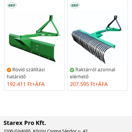
Rövid szállítási
Raktárról azonnal
határidő
elérhető
192.411 Ft+ÁFA
207.595 Ft+ÁFA
Starex Pro Kft.
2100-Gödöllő, Kőrösi Csoma Sándor u. 42.