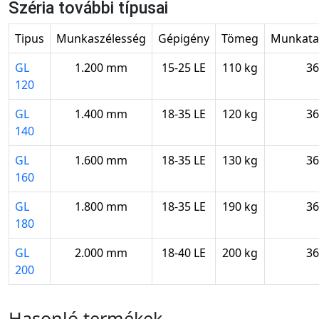
Széria további típusai
Tipus
Munkaszélesség
Gépigény
Tömeg
Munkata
GL
1.200 mm
15-25 LE
110 kg
36
120
GL
1.400 mm
18-35 LE
120 kg
36
140
GL
1.600 mm
18-35 LE
130 kg
36
160
GL
1.800 mm
18-35 LE
190 kg
36
180
GL
2.000 mm
18-40 LE
200 kg
36
200
Hasonló termékek