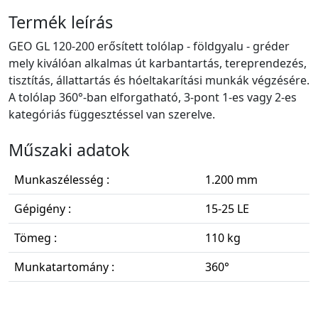
Termék leírás
GEO GL 120-200 erősített tolólap - földgyalu - gréder
mely kiválóan alkalmas út karbantartás, tereprendezés,
tisztítás, állattartás és hóeltakarítási munkák végzésére.
A tolólap 360°-ban elforgatható, 3-pont 1-es vagy 2-es
kategóriás függesztéssel van szerelve.
Műszaki adatok
Munkaszélesség :
1.200 mm
Gépigény :
15-25 LE
Tömeg :
110 kg
Munkatartomány :
360°