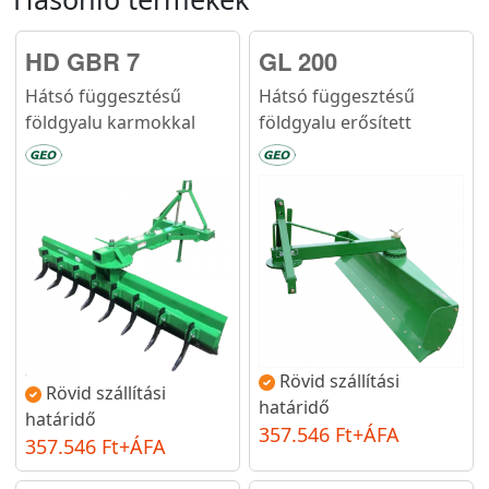
HD GBR 7
GL 200
Hátsó függesztésű
Hátsó függesztésű
földgyalu karmokkal
földgyalu erősített
Rövid szállítási
Rövid szállítási
határidő
határidő
357.546 Ft+ÁFA
357.546 Ft+ÁFA