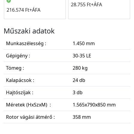
28.755 Ft+ÁFA
216.574 Ft+ÁFA
Műszaki adatok
Munkaszélesség :
1.450 mm
Gépigény :
30-35 LE
Tömeg :
280 kg
Kalapácsok :
24 db
Hajtószíjak :
3 db
Méretek (HxSzxM) :
1.565x790x850 mm
Rotor vágási átmérő :
358 mm