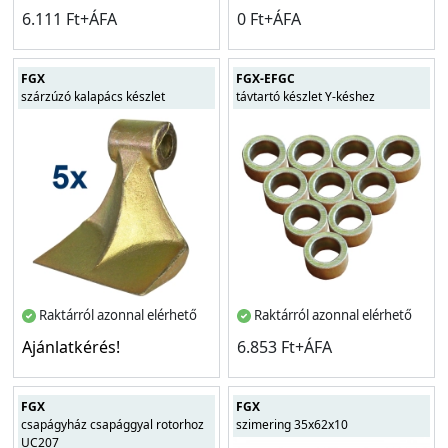
6.111 Ft+ÁFA
0 Ft+ÁFA
FGX
FGX-EFGC
szárzúzó kalapács készlet
távtartó készlet Y-késhez
Raktárról azonnal elérhető
Raktárról azonnal elérhető
Ajánlatkérés!
6.853 Ft+ÁFA
FGX
FGX
csapágyház csapággyal rotorhoz
szimering 35x62x10
UC207