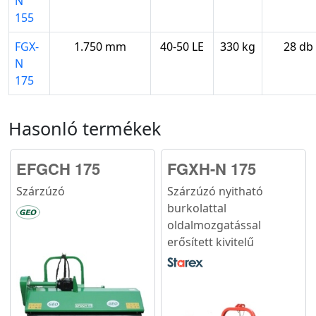
N
155
FGX-
1.750 mm
40-50 LE
330 kg
28 db
N
175
Hasonló termékek
EFGCH 175
FGXH-N 175
Szárzúzó
Szárzúzó nyitható
burkolattal
oldalmozgatással
erősített kivitelű