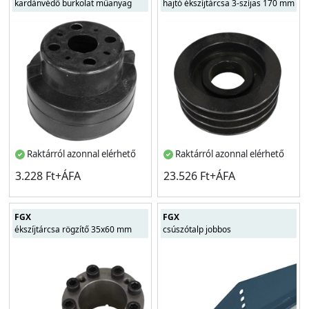
kardánvédő burkolat műanyag
hajtó ékszíjtárcsa 3-szíjas 170 mm
Raktárról azonnal elérhető
Raktárról azonnal elérhető
3.228 Ft+ÁFA
23.526 Ft+ÁFA
FGX
FGX
ékszíjtárcsa rögzítő 35x60 mm
csúszótalp jobbos