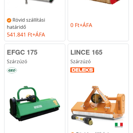
Rövid szállítási
0 Ft+ÁFA
határidő
541.841 Ft+ÁFA
EFGC 175
LINCE 165
Szárzúzó
Szárzúzó