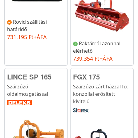
Rövid szállítási
határidő
731.195 Ft+ÁFA
Raktárról azonnal
elérhető
739.354 Ft+ÁFA
LINCE SP 165
FGX 175
Szárzúzó
Szárzúzó zárt házzal fix
oldalmozgatással
konzollal erősített
kivitelű