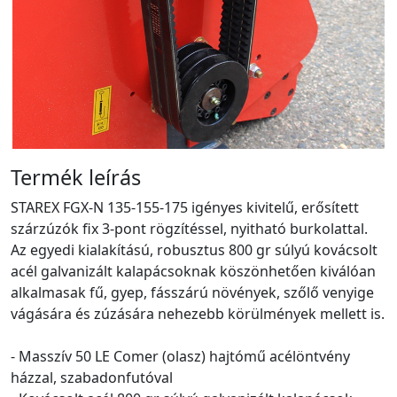
Termék leírás
STAREX FGX-N 135-155-175 igényes kivitelű, erősített
szárzúzók fix 3-pont rögzítéssel, nyitható burkolattal.
Az egyedi kialakítású, robusztus 800 gr súlyú kovácsolt
acél galvanizált kalapácsoknak köszönhetően kiválóan
alkalmasak fű, gyep, fásszárú növények, szőlő venyige
vágására és zúzására nehezebb körülmények mellett is.
- Masszív 50 LE Comer (olasz) hajtómű acélöntvény
házzal, szabadonfutóval