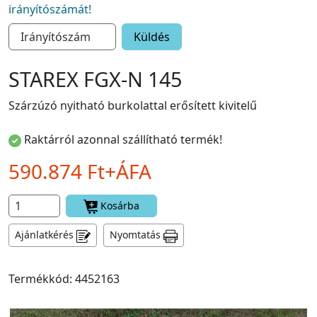
irányítószámát!
Küldés
STAREX FGX-N 145
Szárzúzó nyitható burkolattal erősített kivitelű
Raktárról azonnal szállítható termék!
590.874 Ft+ÁFA
Kosárba
Ajánlatkérés
Nyomtatás
Termékkód: 4452163