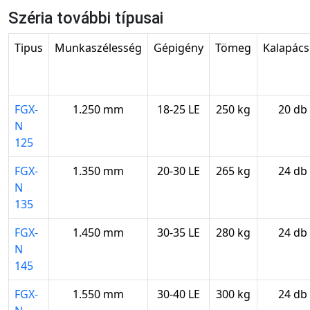
Széria további típusai
Tipus
Munkaszélesség
Gépigény
Tömeg
Kalapác
FGX-
1.250 mm
18-25 LE
250 kg
20 db
N
125
FGX-
1.350 mm
20-30 LE
265 kg
24 db
N
135
FGX-
1.450 mm
30-35 LE
280 kg
24 db
N
145
FGX-
1.550 mm
30-40 LE
300 kg
24 db