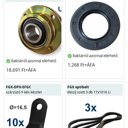
Raktárról azonnal elérhető
Raktárról azonnal elérhető
1.268 Ft+ÁFA
18.691 Ft+ÁFA
FGX-DPX-EFGC
FGX optibelt
szárzúzó Y-kés készlet
ékszíj szett 3 db 17x1016 Li