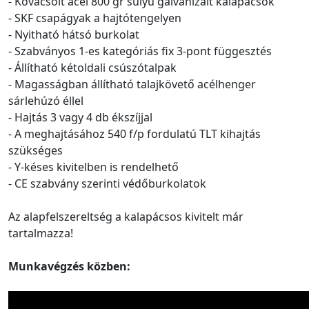
- Kovácsolt acél 800 gr súlyú galvanizált kalapácsok
- SKF csapágyak a hajtótengelyen
- Nyitható hátsó burkolat
- Szabványos 1-es kategóriás fix 3-pont függesztés
- Állítható kétoldali csúszótalpak
- Magasságban állítható talajkövető acélhenger
sárlehúzó éllel
- Hajtás 3 vagy 4 db ékszíjjal
- A meghajtásához 540 f/p fordulatú TLT kihajtás
szükséges
- Y-késes kivitelben is rendelhető
- CE szabvány szerinti védőburkolatok
Az alapfelszereltség a kalapácsos kivitelt már
tartalmazza!
Munkavégzés közben: