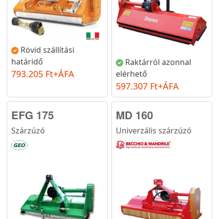
Rövid szállítási
határidő
Raktárról azonnal
793.205 Ft+ÁFA
elérhető
597.307 Ft+ÁFA
EFG 175
MD 160
Szárzúzó
Univerzális szárzúzó