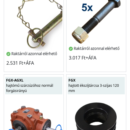
Raktárról azonnal elérhető
Raktárról azonnal elérhető
3.017 Ft+ÁFA
2.531 Ft+ÁFA
FGX-AGXL
FGX
hajtómű szárzúzóhoz normál
hajtott ékszíjtárcsa 3-szíjas 120
forgásirányú
mm