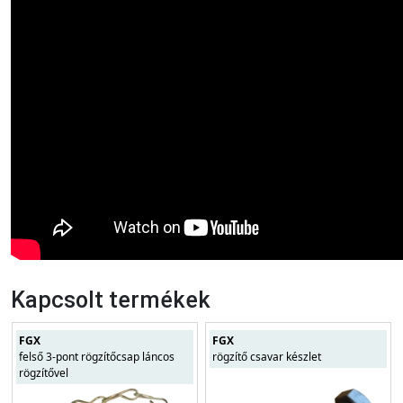
Kapcsolt termékek
FGX
FGX
felső 3-pont rögzítőcsap láncos
rögzítő csavar készlet
rögzítővel