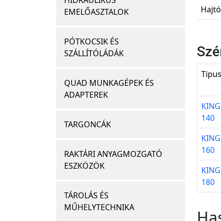
HIDRAULIKUS
Hajtós
EMELŐASZTALOK
PÓTKOCSIK ÉS
Szé
SZÁLLÍTÓLÁDÁK
Tipu
QUAD MUNKAGÉPEK ÉS
ADAPTEREK
KING
140
TARGONCÁK
KING
160
RAKTÁRI ANYAGMOZGATÓ
ESZKÖZÖK
KING
180
TÁROLÁS ÉS
MŰHELYTECHNIKA
Ha