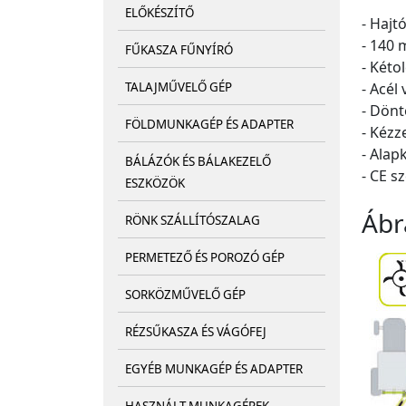
ELŐKÉSZÍTŐ
- Hajt
- 140 
FŰKASZA FŰNYÍRÓ
- Kéto
- Acél
TALAJMŰVELŐ GÉP
- Dönt
FÖLDMUNKAGÉP ÉS ADAPTER
- Kézz
- Alap
BÁLÁZÓK ÉS BÁLAKEZELŐ
- CE s
ESZKÖZÖK
Ábr
RÖNK SZÁLLÍTÓSZALAG
PERMETEZŐ ÉS POROZÓ GÉP
SORKÖZMŰVELŐ GÉP
RÉZSŰKASZA ÉS VÁGÓFEJ
EGYÉB MUNKAGÉP ÉS ADAPTER