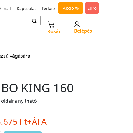
Akció %
Euro
-mail
Kapcsolat
Térkép
Belépés
Kosár
ézsű vágására
BO KING 160
oldalra nyitható
5.675 Ft+ÁFA