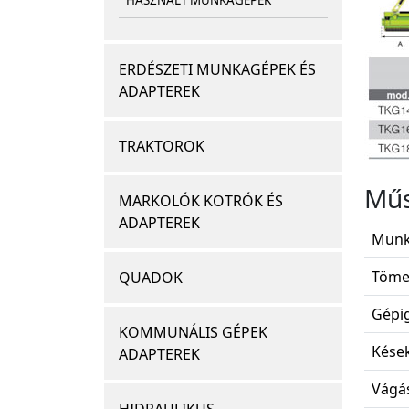
HASZNÁLT MUNKAGÉPEK
ERDÉSZETI MUNKAGÉPEK ÉS
ADAPTEREK
TRAKTOROK
Műs
MARKOLÓK KOTRÓK ÉS
ADAPTEREK
Munk
Töme
QUADOK
Gépig
KOMMUNÁLIS GÉPEK
Kések
ADAPTEREK
Vágás