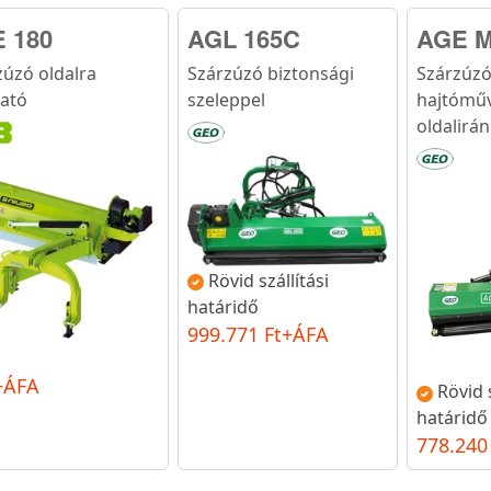
 180
AGL 165C
AGE M
zúzó oldalra
Szárzúzó biztonsági
Szárzúzó
ható
szeleppel
hajtóműv
oldalirán
Rövid szállítási
határidő
999.771 Ft+ÁFA
+ÁFA
Rövid s
határidő
778.240