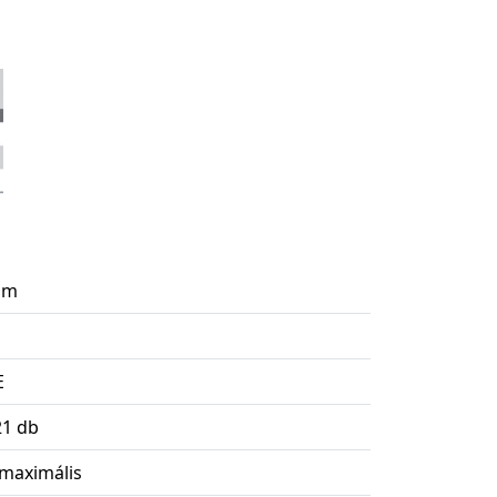
mm
E
21 db
maximális