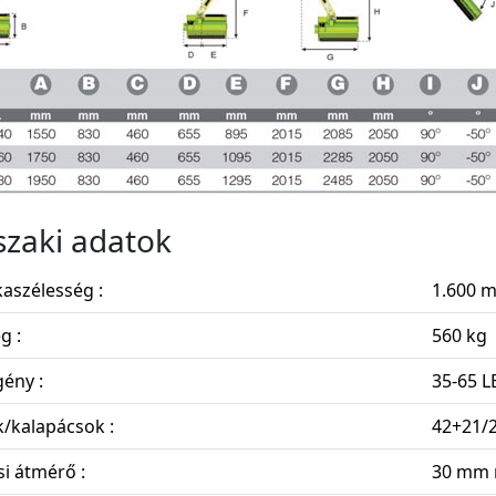
zaki adatok
aszélesség :
1.600 
g :
560 kg
ény :
35-65 L
/kalapácsok :
42+21/
i átmérő :
30 mm 