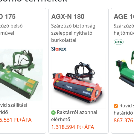
D 175
AGX-N 180
AGE 1
zúzó belső
Szárzúzó biztonsági
Szárzúzó
óművel
szeleppel nyitható
hajtóműv
burkolattal
vid szállítási
Rövid s
Raktárról azonnal
ridő
határidő
elérhető
6.531 Ft+ÁFA
867.376
1.318.594 Ft+ÁFA