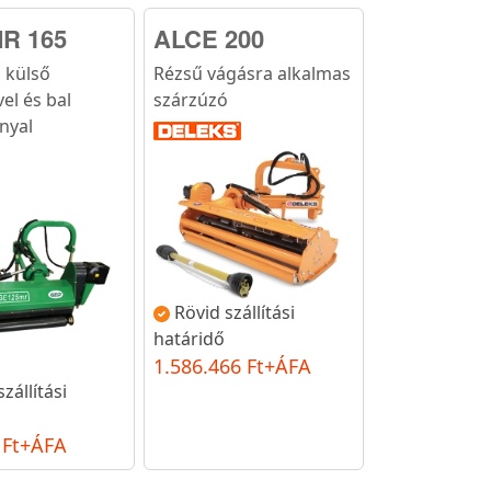
R 165
ALCE 200
 külső
Rézsű vágásra alkalmas
el és bal
szárzúzó
nyal
Rövid szállítási
határidő
1.586.466 Ft+ÁFA
zállítási
 Ft+ÁFA