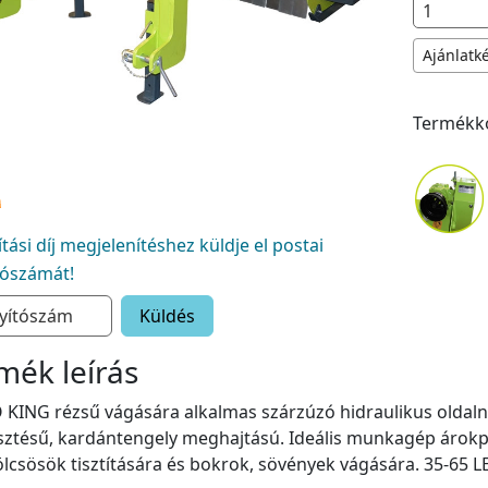
Ajánlatk
Termékk
lítási díj megjelenítéshez küldje el postai
tószámát!
Küldés
mék leírás
KING rézsű vágására alkalmas szárzúzó hidraulikus oldalnyi
ztésű, kardántengely meghajtású. Ideális munkagép árokp
csösök tisztítására és bokrok, sövények vágására. 35-65 LE