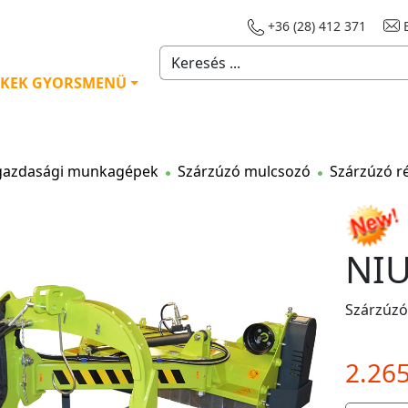
+36 (28) 412 371
E
KEK GYORSMENÜ
azdasági munkagépek
Szárzúzó mulcsozó
Szárzúzó r
NIU
Szárzúzó 
2.26