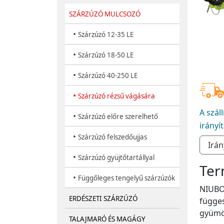
SZÁRZÚZÓ MULCSOZÓ
•
Szárzúzó 12-35 LE
•
Szárzúzó 18-50 LE
•
Szárzúzó 40-250 LE
•
Szárzúzó rézsű vágására
A szál
•
Szárzúzó előre szerelhető
irányí
•
Szárzúzó felszedőujjas
•
Szárzúzó gyüjtőtartállyal
Ter
•
Függőleges tengelyű szárzúzók
NIUBO 
ERDÉSZETI SZÁRZÚZÓ
függes
gyümöl
TALAJMARÓ ÉS MAGÁGY