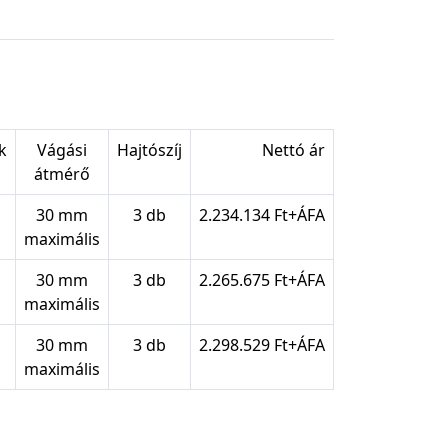
k
Vágási
Hajtószíj
Nettó ár
átmérő
30 mm
3 db
2.234.134 Ft+ÁFA
maximális
30 mm
3 db
2.265.675 Ft+ÁFA
maximális
30 mm
3 db
2.298.529 Ft+ÁFA
maximális