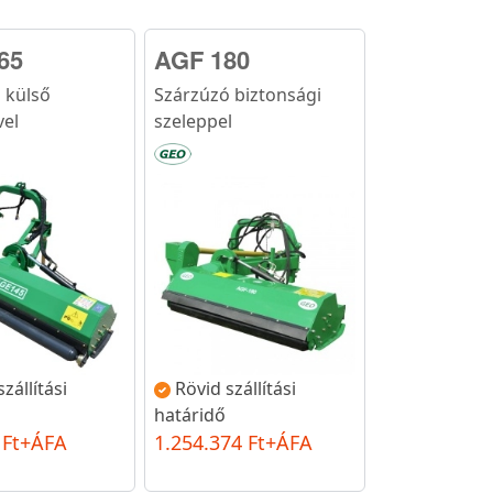
65
AGF 180
 külső
Szárzúzó biztonsági
el
szeleppel
zállítási
Rövid szállítási
határidő
 Ft+ÁFA
1.254.374 Ft+ÁFA