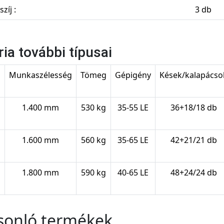
zíj :
3 db
ria további típusai
s
Munkaszélesség
Tömeg
Gépigény
Kések/kalapácso
1.400 mm
530 kg
35-55 LE
36+18/18 db
1.600 mm
560 kg
35-65 LE
42+21/21 db
1.800 mm
590 kg
40-65 LE
48+24/24 db
sonló termékek