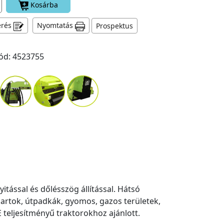
Kosárba
érés
Nyomtatás
Prospektus
ód: 4523755
tással és dőlésszög állítással. Hátsó
artok, útpadkák, gyomos, gazos területek,
 teljesítményű traktorokhoz ajánlott.