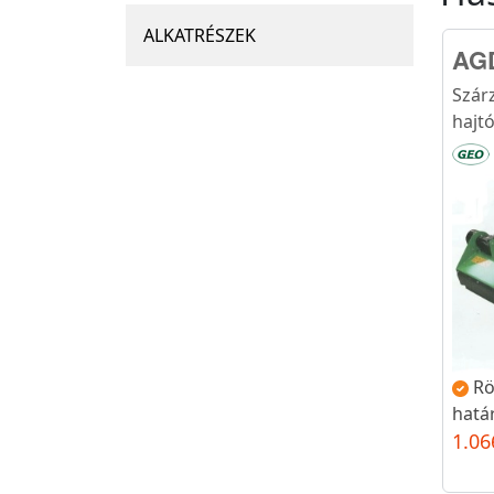
ALKATRÉSZEK
AG
Szár
hajt
Rö
hatá
1.06