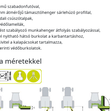
ómű szabadonfutóval,
mm átmérőjű támasztóhenger sárlehúzó profillal,
ldali csúszótalpak,
 védőlamellák,
ést szabályozó munkahenger átfolyás szabályozással,
el nyitható hátsó burkolat a karbantartáshoz,
kivitel a kalapácsokat tartalmazza,
zerinti védőburkolatok.
a méretekkel