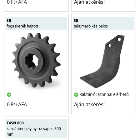
0 Ft+ÁFA
Ajánlatkérés!
SB
SB
fogaskerék hajtott
talajmaró kés balos
Raktárról azonnal elérhető
0 Ft+ÁFA
Ajánlatkérés!
T4SN 800
kardántengely nyírócsapos 800
mm