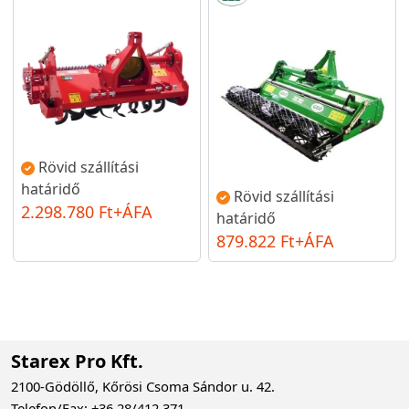
Rövid szállítási
határidő
Rövid szállítási
2.298.780 Ft+ÁFA
határidő
879.822 Ft+ÁFA
Starex Pro Kft.
2100-Gödöllő, Kőrösi Csoma Sándor u. 42.
Telefon/Fax: +36 28/412 371