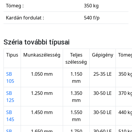
Tömeg :
350 kg
Kardán fordulat :
540 f/p
Széria további típusai
Tipus
Munkaszélesség
Teljes
Gépigény
Töme
szélesség
SB
1.050 mm
1.150
25-35 LE
350 k
105
mm
SB
1.250 mm
1.350
30-50 LE
370 k
125
mm
SB
1.450 mm
1.550
30-50 LE
440 k
145
mm
SB
1.650 mm
1.750
30-60 LE
510 k