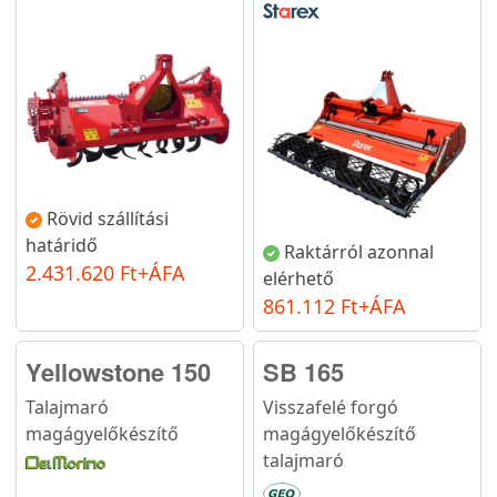
Rövid szállítási
határidő
Raktárról azonnal
2.431.620 Ft+ÁFA
elérhető
861.112 Ft+ÁFA
Yellowstone 150
SB 165
Talajmaró
Visszafelé forgó
magágyelőkészítő
magágyelőkészítő
talajmaró