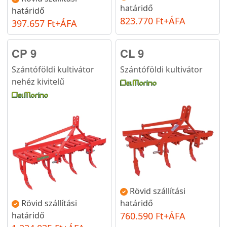
határidő
határidő
823.770 Ft+ÁFA
397.657 Ft+ÁFA
CP 9
CL 9
Szántóföldi kultivátor
Szántóföldi kultivátor
nehéz kivitelű
Rövid szállítási
Rövid szállítási
határidő
határidő
760.590 Ft+ÁFA