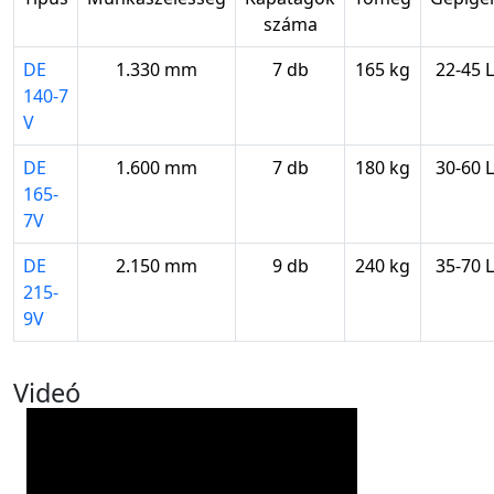
száma
DE
1.330 mm
7 db
165 kg
22-45 
140-7
V
DE
1.600 mm
7 db
180 kg
30-60 
165-
7V
DE
2.150 mm
9 db
240 kg
35-70 
215-
9V
Videó