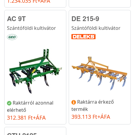
1.234.035 Ft+ÁFA
AC 9T
DE 215-9
Szántóföldi kultivátor
Szántóföldi kultivátor
Raktárra érkező
Raktárról azonnal
termék
elérhető
393.113 Ft+ÁFA
312.381 Ft+ÁFA