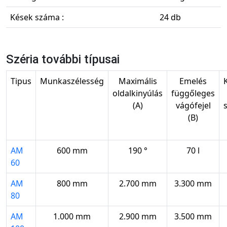
Kések száma :
24 db
Széria további típusai
Tipus
Munkaszélesség
Maximális
Emelés
oldalkinyúlás
függőleges
(A)
vágófejel
(B)
AM
600 mm
190 °
70 l
60
AM
800 mm
2.700 mm
3.300 mm
80
AM
1.000 mm
2.900 mm
3.500 mm