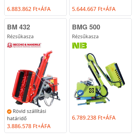
6.883.862 Ft+ÁFA
5.644.667 Ft+ÁFA
BM 432
BMG 500
Rézsűkasza
Rézsűkasza
Rövid szállítási
6.789.238 Ft+ÁFA
határidő
3.886.578 Ft+ÁFA