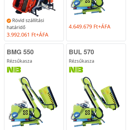
Rövid szállítási
4.649.679 Ft+ÁFA
határidő
3.992.061 Ft+ÁFA
BMG 550
BUL 570
Rézsűkasza
Rézsűkasza