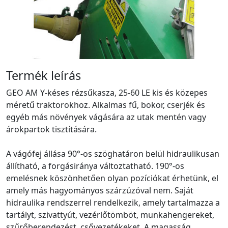
Termék leírás
GEO AM Y-késes rézsűkasza, 25-60 LE kis és közepes
méretű traktorokhoz. Alkalmas fű, bokor, cserjék és
egyéb más növények vágására az utak mentén vagy
árokpartok tisztítására.
A vágófej állása 90°-os szöghatáron belül hidraulikusan
állítható, a forgásiránya változtatható. 190°-os
emelésnek köszönhetően olyan pozíciókat érhetünk, el
amely más hagyományos szárzúzóval nem. Saját
hidraulika rendszerrel rendelkezik, amely tartalmazza a
tartályt, szivattyút, vezérlőtömböt, munkahengereket,
szűrőberendezést, csővezetékeket. A magasság