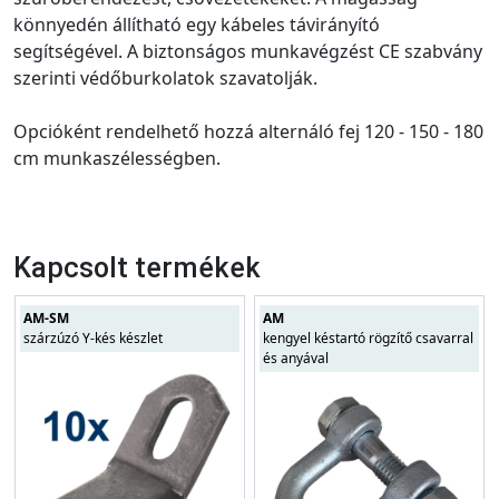
könnyedén állítható egy kábeles távirányító
segítségével. A biztonságos munkavégzést CE szabvány
szerinti védőburkolatok szavatolják.
Opcióként rendelhető hozzá alternáló fej 120 - 150 - 180
cm munkaszélességben.
Kapcsolt termékek
AM-SM
AM
szárzúzó Y-kés készlet
kengyel késtartó rögzítő csavarral
és anyával