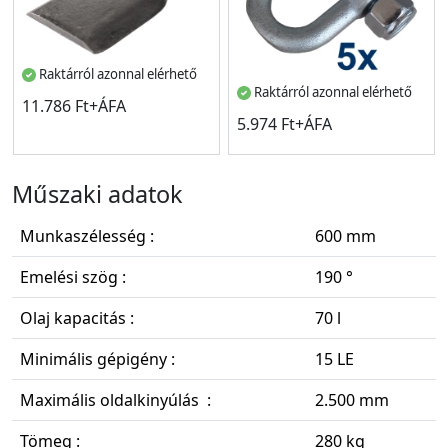
Raktárról azonnal elérhető
Raktárról azonnal elérhető
11.786 Ft+ÁFA
5.974 Ft+ÁFA
Műszaki adatok
Munkaszélesség :
600 mm
Emelési szög :
190 °
Olaj kapacitás :
70 l
Minimális gépigény :
15 LE
Maximális oldalkinyúlás :
2.500 mm
Tömeg :
280 kg