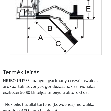
Termék leírás
NIUBO ULISES spanyol gyártmányú rézsűkaszák az
árokpartok, sövények gondozásának színvonalas
eszközei 50-90 LE teljesítményű traktorokhoz.
- Flexibilis huzallal történő (bowdenes) hidraulika
vezérlés (3.000 mm távolság),