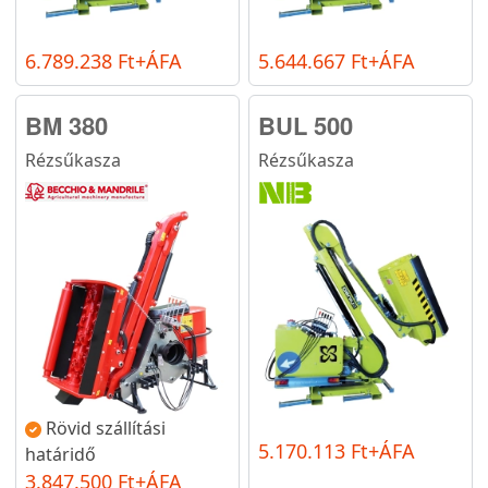
6.789.238 Ft+ÁFA
5.644.667 Ft+ÁFA
BM 380
BUL 500
Rézsűkasza
Rézsűkasza
Rövid szállítási
5.170.113 Ft+ÁFA
határidő
3.847.500 Ft+ÁFA