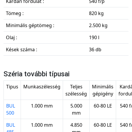
Kardán fordulat :
540 f/p
Tömeg :
820 kg
Minimális géptömeg :
2.500 kg
Olaj :
190 l
Kések száma :
36 db
Széria további típusai
Tipus
Munkaszélesség
Teljes
Minimális
Kard
szélesség
gépigény
fordu
BUL
1.000 mm
5.000
60-80 LE
540 f
500
mm
BUL
1.000 mm
4.850
60-80 LE
540 f