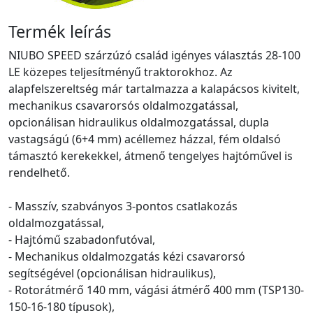
Termék leírás
NIUBO SPEED szárzúzó család igényes választás 28-100
LE közepes teljesítményű traktorokhoz. Az
alapfelszereltség már tartalmazza a kalapácsos kivitelt,
mechanikus csavarorsós oldalmozgatással,
opcionálisan hidraulikus oldalmozgatással, dupla
vastagságú (6+4 mm) acéllemez házzal, fém oldalsó
támasztó kerekekkel, átmenő tengelyes hajtóművel is
rendelhető.
- Masszív, szabványos 3-pontos csatlakozás
oldalmozgatással,
- Hajtómű szabadonfutóval,
- Mechanikus oldalmozgatás kézi csavarorsó
segítségével (opcionálisan hidraulikus),
- Rotorátmérő 140 mm, vágási átmérő 400 mm (TSP130-
150-16-180 típusok),