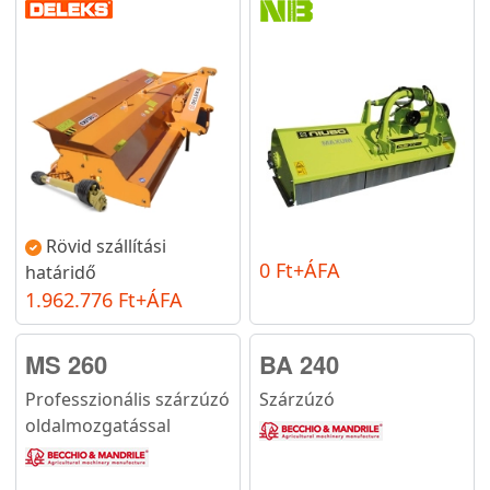
Rövid szállítási
0 Ft+ÁFA
határidő
1.962.776 Ft+ÁFA
MS 260
BA 240
Professzionális szárzúzó
Szárzúzó
oldalmozgatással