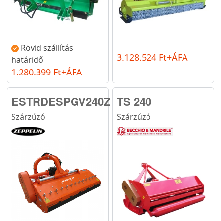
Rövid szállítási
3.128.524 Ft+ÁFA
határidő
1.280.399 Ft+ÁFA
ESTRDESPGV240Z
TS 240
Szárzúzó
Szárzúzó