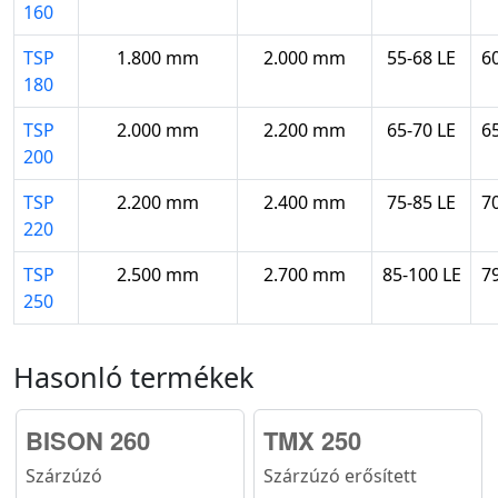
160
TSP
1.800 mm
2.000 mm
55-68 LE
6
180
TSP
2.000 mm
2.200 mm
65-70 LE
6
200
TSP
2.200 mm
2.400 mm
75-85 LE
7
220
TSP
2.500 mm
2.700 mm
85-100 LE
7
250
Hasonló termékek
BISON 260
TMX 250
Szárzúzó
Szárzúzó erősített