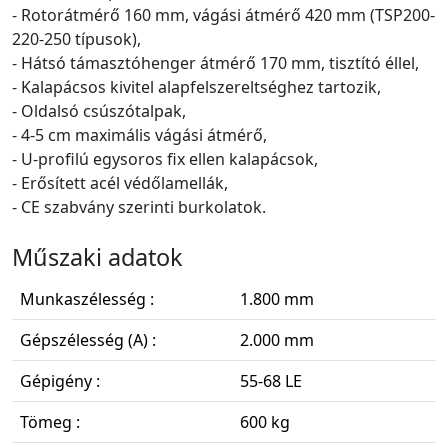
- Rotorátmérő 160 mm, vágási átmérő 420 mm (TSP200-
220-250 típusok),
- Hátsó támasztóhenger átmérő 170 mm, tisztító éllel,
- Kalapácsos kivitel alapfelszereltséghez tartozik,
- Oldalsó csúszótalpak,
- 4-5 cm maximális vágási átmérő,
- U-profilú egysoros fix ellen kalapácsok,
- Erősített acél védőlamellák,
- CE szabvány szerinti burkolatok.
Műszaki adatok
Munkaszélesség :
1.800 mm
Gépszélesség (A) :
2.000 mm
Gépigény :
55-68 LE
Tömeg :
600 kg