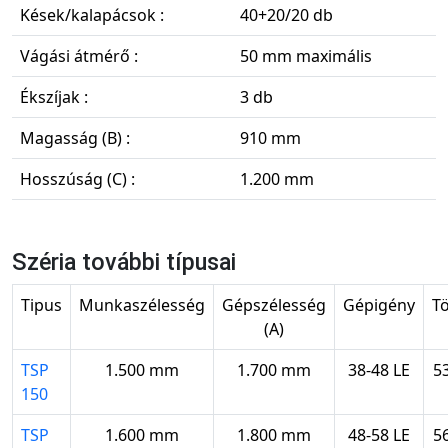
Kések/kalapácsok :
40+20/20 db
Vágási átmérő :
50 mm maximális
Ékszíjak :
3 db
Magasság (B) :
910 mm
Hosszúság (C) :
1.200 mm
Széria további típusai
Tipus
Munkaszélesség
Gépszélesség
Gépigény
T
(A)
TSP
1.500 mm
1.700 mm
38-48 LE
5
150
TSP
1.600 mm
1.800 mm
48-58 LE
5