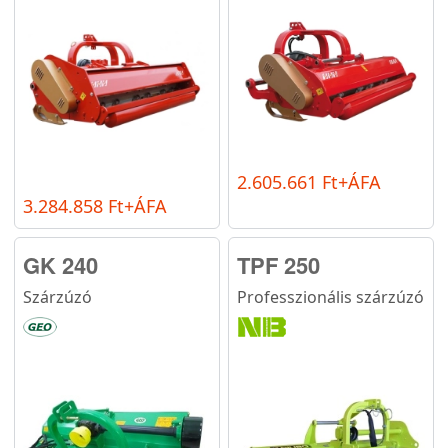
2.605.661 Ft+ÁFA
3.284.858 Ft+ÁFA
GK 240
TPF 250
Szárzúzó
Professzionális szárzúzó