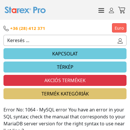
Euro
+36 (28) 412 371
KAPCSOLAT
TÉRKÉP
AKCIÓS TERMÉKEK
TERMÉK KATEGÓRIÁK
Error No: 1064 - MySQL error You have an error in your
SQL syntax; check the manual that corresponds to your
MariaDB server version for the right syntax to use near