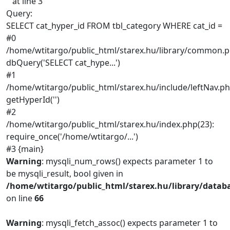
'' at line 3
Query:
SELECT cat_hyper_id FROM tbl_category WHERE cat_id =
#0
/home/wtitargo/public_html/starex.hu/library/common.p
dbQuery('SELECT cat_hype...')
#1
/home/wtitargo/public_html/starex.hu/include/leftNav.ph
getHyperId('')
#2
/home/wtitargo/public_html/starex.hu/index.php(23):
require_once('/home/wtitargo/...')
#3 {main}
Warning
: mysqli_num_rows() expects parameter 1 to
be mysqli_result, bool given in
/home/wtitargo/public_html/starex.hu/library/datab
on line
66
Warning
: mysqli_fetch_assoc() expects parameter 1 to