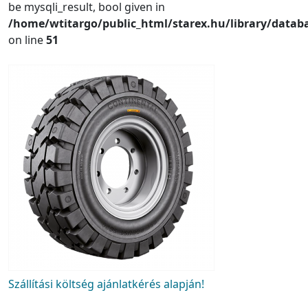
be mysqli_result, bool given in
/home/wtitargo/public_html/starex.hu/library/datab
on line
51
Szállítási költség ajánlatkérés alapján!