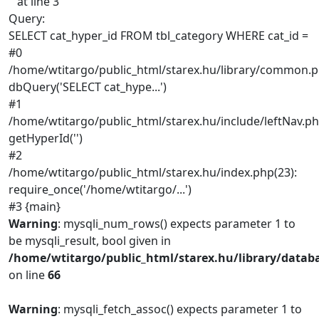
'' at line 3
Query:
SELECT cat_hyper_id FROM tbl_category WHERE cat_id =
#0
/home/wtitargo/public_html/starex.hu/library/common.p
dbQuery('SELECT cat_hype...')
#1
/home/wtitargo/public_html/starex.hu/include/leftNav.ph
getHyperId('')
#2
/home/wtitargo/public_html/starex.hu/index.php(23):
require_once('/home/wtitargo/...')
#3 {main}
Warning
: mysqli_num_rows() expects parameter 1 to
be mysqli_result, bool given in
/home/wtitargo/public_html/starex.hu/library/datab
on line
66
Warning
: mysqli_fetch_assoc() expects parameter 1 to