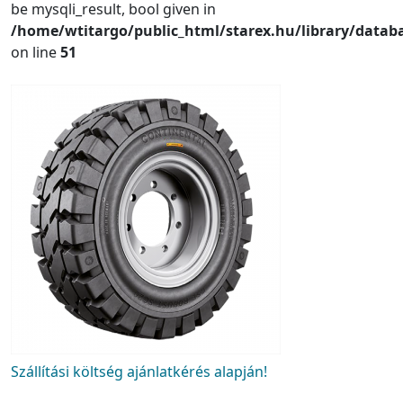
be mysqli_result, bool given in
/home/wtitargo/public_html/starex.hu/library/datab
on line
51
Szállítási költség ajánlatkérés alapján!