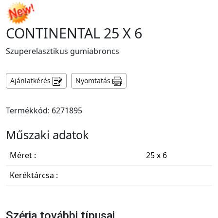
CONTINENTAL 25 X 6
Szuperelasztikus gumiabroncs
Ajánlatkérés
Nyomtatás
Termékkód: 6271895
Műszaki adatok
Méret :
25 x 6
Keréktárcsa :
Széria további típusai