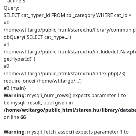
'' at line 3
Query:
SELECT cat_hyper_id FROM tbl_category WHERE cat_id =
#0
/home/wtitargo/public_html/starex.hu/library/common.p
dbQuery('SELECT cat_hype...')
#1
/home/wtitargo/public_html/starex.hu/include/leftNav.ph
getHyperId('')
#2
/home/wtitargo/public_html/starex.hu/index.php(23):
require_once('/home/wtitargo/...')
#3 {main}
Warning
: mysqli_num_rows() expects parameter 1 to
be mysqli_result, bool given in
/home/wtitargo/public_html/starex.hu/library/datab
on line
66
Warning
: mysqli_fetch_assoc() expects parameter 1 to