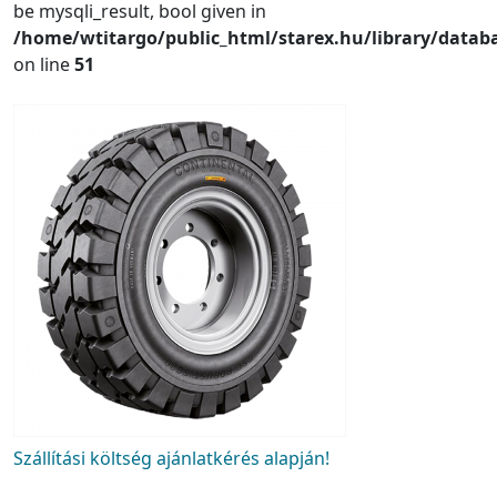
be mysqli_result, bool given in
/home/wtitargo/public_html/starex.hu/library/datab
on line
51
Szállítási költség ajánlatkérés alapján!