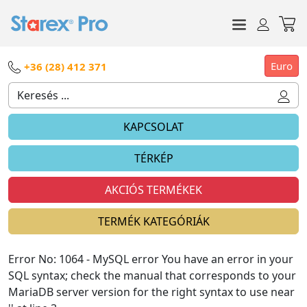
Euro
+36 (28) 412 371
KAPCSOLAT
TÉRKÉP
AKCIÓS TERMÉKEK
TERMÉK KATEGÓRIÁK
Error No: 1064 - MySQL error You have an error in your
SQL syntax; check the manual that corresponds to your
MariaDB server version for the right syntax to use near