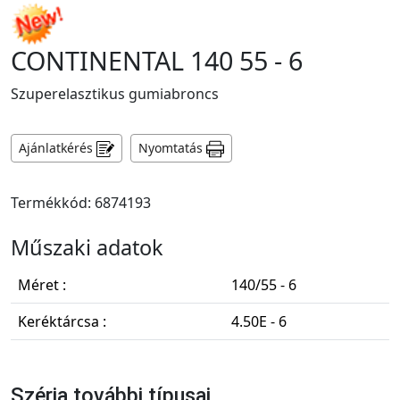
CONTINENTAL 140 55 - 6
Szuperelasztikus gumiabroncs
Ajánlatkérés
Nyomtatás
Termékkód: 6874193
Műszaki adatok
Méret :
140/55 - 6
Keréktárcsa :
4.50E - 6
Széria további típusai