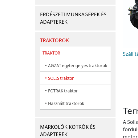
ERDÉSZETI MUNKAGÉPEK ÉS
ADAPTEREK
TRAKTOROK
TRAKTOR
Szállí
•
AGZAT egytengelyes traktorok
•
SOLIS traktor
•
FOTRAK traktor
•
Használt traktorok
Ter
A Soli
MARKOLÓK KOTRÓK ÉS
fordul
ADAPTEREK
motor 