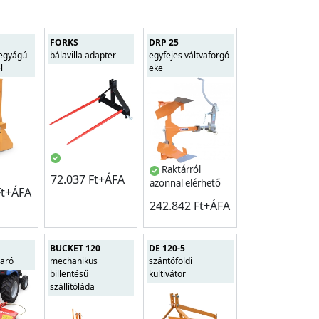
FORKS
DRP 25
ó egyágú
bálavilla adapter
egyfejes váltvaforgó
l
eke
Raktárról
72.037 Ft+ÁFA
azonnal elérhető
Ft+ÁFA
242.842 Ft+ÁFA
BUCKET 120
DE 120-5
maró
mechanikus
szántóföldi
billentésű
kultivátor
szállítóláda