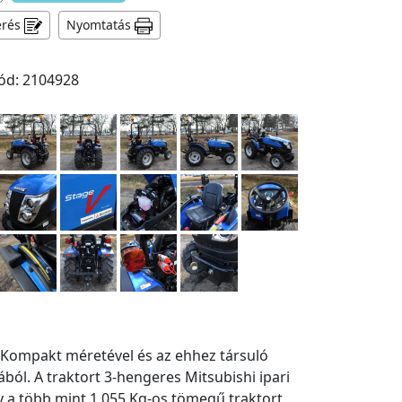
érés
Nyomtatás
ód: 2104928
l. Kompakt méretével és az ehhez társuló
ból. A traktort 3-hengeres Mitsubishi ipari
y a több mint 1.055 Kg-os tömegű traktort