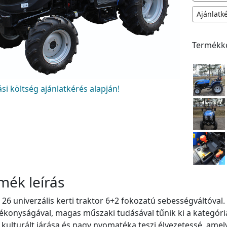
Ajánlatk
Termékk
tási költség ajánlatkérés alapján!
mék leírás
s 26 univerzális kerti traktor 6+2 fokozatú sebességváltóva
ékonyságával, magas műszaki tudásával tűnik ki a kategóriá
kulturált járása és nagy nyomatéka teszi élvezetessé, amel