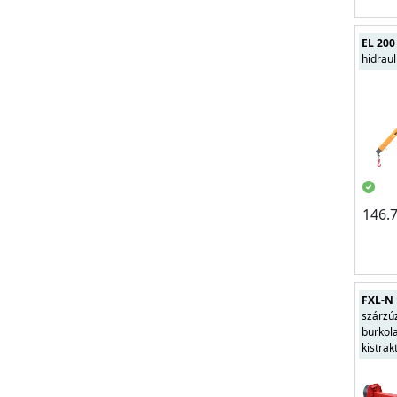
EL 200
hidraul
146.
FXL-N 
szárzú
burkola
kistra