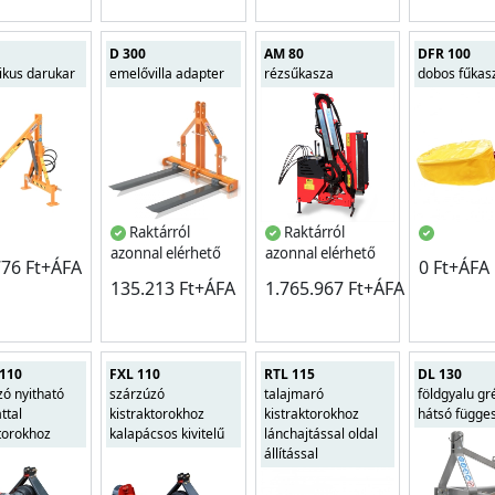
D 300
AM 80
DFR 100
ikus darukar
emelővilla adapter
rézsűkasza
dobos fűkas
Raktárról
Raktárról
azonnal elérhető
azonnal elérhető
776 Ft+ÁFA
0 Ft+ÁFA
135.213 Ft+ÁFA
1.765.967 Ft+ÁFA
110
FXL 110
RTL 115
DL 130
zó nyitható
szárzúzó
talajmaró
földgyalu gr
ttal
kistraktorokhoz
kistraktorokhoz
hátsó függe
ktorokhoz
kalapácsos kivitelű
lánchajtással oldal
állítással