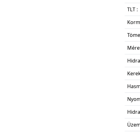
TLT :
Korm
Töme
Méret
Hidra
Kerek
Hasm
Nyomt
Hidra
Üzema