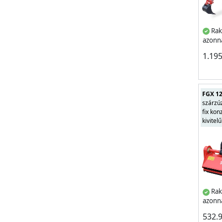
Rak
azonna
1.19
FGX 1
szárzúz
fix konz
kivitelű
Rak
azonna
532.