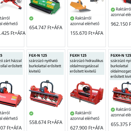
Raktárró
azonnal el
tárról
Raktárról
962.150 
l elérhető
azonnal elérhető
654.747 Ft+ÁFA
5.425 Ft+ÁFA
155.670 Ft+ÁFA
25
FGX-N 125
FGXH 125
FGXH-N 12
ó zárt házzal
szárzúzó nyitható
szárzúzó hidraulikus
szárzúzó nyi
ollal erősített
burkolattal erősített
oldalmozgatással
burkolattal
kivitelű
erősített kivitelű
oldalmozgat
erősített kivi
Raktárró
tárról
Raktárról
azonnal el
l elérhető
azonnal elérhető
558.674 Ft+ÁFA
655.375 
907 Ft+ÁFA
627.900 Ft+ÁFA