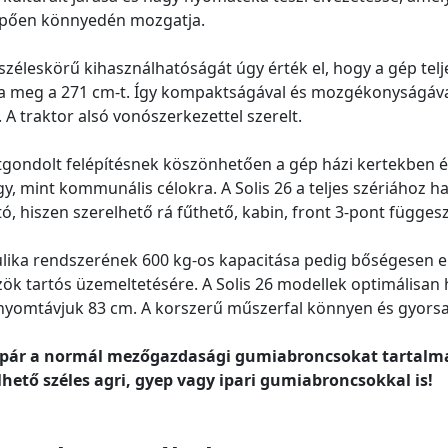
pően könnyedén mozgatja.
széleskörű kihasználhatóságát úgy érték el, hogy a gép telj
a meg a 271 cm-t. Így kompaktságával és mozgékonyságával ig
. A traktor alsó vonószerkezettel szerelt.
átgondolt felépítésnek köszönhetően a gép házi kertekben és
y, mint kommunális célokra. A Solis 26 a teljes szériáho
ó, hiszen szerelhető rá fűthető, kabin, front 3-pont függes
lika rendszerének 600 kg-os kapacitása pedig bőségesen el
ök tartós üzemeltetésére. A Solis 26 modellek optimálisan
nyomtávjuk 83 cm. A korszerű műszerfal könnyen és gyorsan
apár a normál mezőgazdasági gumiabroncsokat tartalmaz
hető széles agri, gyep vagy ipari gumiabroncsokkal is!