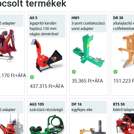
csolt termékek
AX 5
HM1
DR 30
ó adapter
ágaprító kardán
3-pont csatlakozású
altalajlazít
hajtású 130 mm
vonó adapter
csőfektetőve
vágási átmérővel
5.170 Ft+ÁFA
35.365 Ft+ÁFA
151.223 
437.315 Ft+ÁFA
AGS 105
DP 16
RTS 50
ó adapter
szárzúzó rézsűvágó
egyfejes eke
kitérő talaj