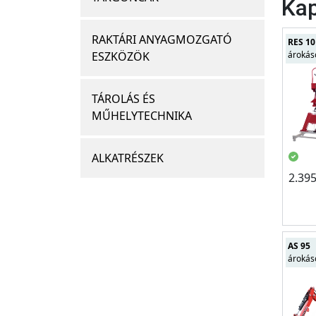
Kap
RAKTÁRI ANYAGMOZGATÓ
RES 10
árokás
ESZKÖZÖK
TÁROLÁS ÉS
MŰHELYTECHNIKA
ALKATRÉSZEK
2.39
AS 95
árokás