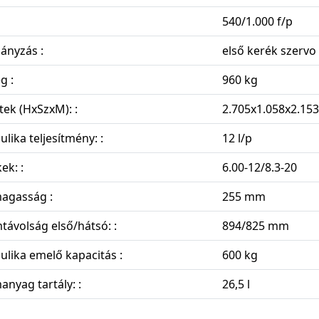
540/1.000 f/p
ányzás :
első kerék szervo
g :
960 kg
ek (HxSzxM): :
2.705x1.058x2.15
ulika teljesítmény: :
12 l/p
ek: :
6.00-12/8.3-20
agasság :
255 mm
ávolság első/hátsó: :
894/825 mm
ulika emelő kapacitás :
600 kg
nyag tartály: :
26,5 l