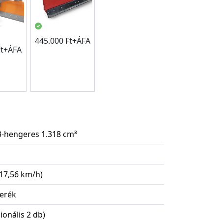
445.000 Ft+ÁFA
Ft+ÁFA
 3-hengeres 1.318 cm³
-17,56 km/h)
kerék
ionális 2 db)