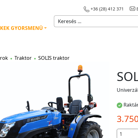
+36 (28) 412 371
E
KEK GYORSMENÜ
orok
Traktor
SOLIS traktor
SOL
Univerzál
Raktár
3.75