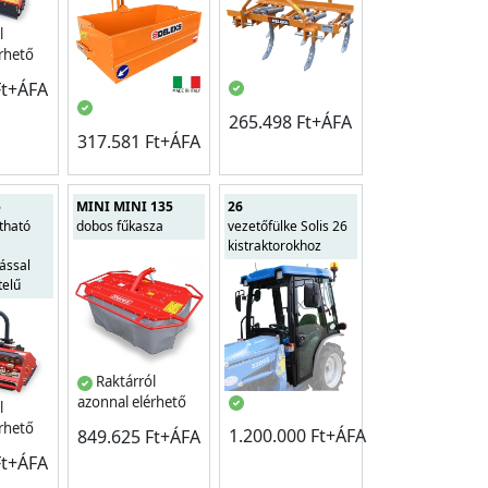
l
érhető
Ft+ÁFA
265.498 Ft+ÁFA
317.581 Ft+ÁFA
5
MINI MINI 135
26
tható
dobos fűkasza
vezetőfülke Solis 26
kistraktorokhoz
ással
telű
Raktárról
azonnal elérhető
l
érhető
1.200.000 Ft+ÁFA
849.625 Ft+ÁFA
Ft+ÁFA