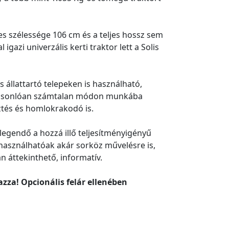
es szélessége 106 cm és a teljes hossz sem
azi univerzális kerti traktor lett a Solis
 állattartó telepeken is használható,
z hasonlóan számtalan módon munkába
ztés és homlokrakodó is.
egendő a hozzá illő teljesítményigényű
 használhatóak akár sorköz művelésre is,
 áttekinthető, informatív.
za! Opcionális felár ellenében