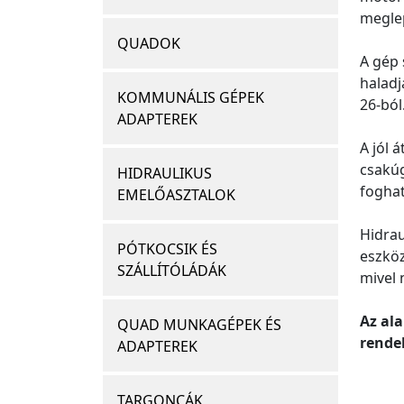
megle
QUADOK
A gép 
haladj
KOMMUNÁLIS GÉPEK
26-ból
ADAPTEREK
A jól 
csakúg
HIDRAULIKUS
foghat
EMELŐASZTALOK
Hidrau
PÓTKOCSIK ÉS
eszköz
SZÁLLÍTÓLÁDÁK
mivel 
Az al
QUAD MUNKAGÉPEK ÉS
rendel
ADAPTEREK
TARGONCÁK