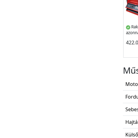
Rak
azonna
422.
Műs
Motor
Fordu
Sebes
Hajtá
Külső