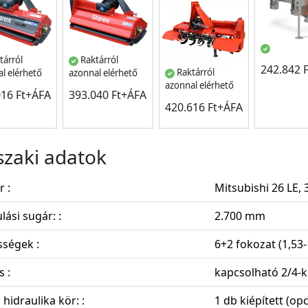
tárról
Raktárról
242.842 
Raktárról
l elérhető
azonnal elérhető
azonnal elérhető
016 Ft+ÁFA
393.040 Ft+ÁFA
420.616 Ft+ÁFA
zaki adatok
 :
Mitsubishi 26 LE,
lási sugár: :
2.700 mm
ségek :
6+2 fokozat (1,53
s :
kapcsolható 2/4-
 hidraulika kör: :
1 db kiépített (opc