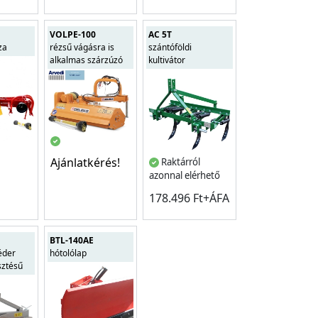
VOLPE-100
AC 5T
za
rézsű vágásra is
szántóföldi
alkalmas szárzúzó
kultivátor
Ajánlatkérés!
Raktárról
azonnal elérhető
178.496 Ft+ÁFA
BTL-140AE
éder
hótolólap
sztésű